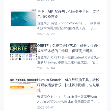
格。 TextMusic的功能特点，包括文字转音
乐、多种音乐风格、歌词生成器、人声移除
诗境：AI匹配诗句，创意分享卡片，文艺
等功能。 总的来说，TextMusic为那些想成
氛围轻松营造
为音乐人但缺乏乐器和作曲技
资源简介 诗境（photo2poem），一款利用
AI技术为照片匹配诗句的在线工具。 该工具
能够根据照片的内容和风格，智能匹配合适
2026-07-20
的诗句，并生成精美的分享卡片。用户可以
将这些卡片分享到朋友圈等社交平台，展示
QRBTF：免费二维码艺术生成器，快速生
自己的文艺情怀。 整体而言，诗境
成有艺术感的二维码，保证高扫码率
（photo2poem）是一款能够提升照片文艺
资源简介 QRBTF是一款由Latent Cat团队开
气息
发的AI &amp; 参数化二维码生成器。 它将
普通的二维码转化为具有艺术感的图像，同
2026-07-04
时保证高扫码率。这款工具结合了AI图像生
成技术和参数化二维码生成技术，旨在为用
Hum to Search：AI在线识曲工具，轻松
户提供一种新颖、个性化的二维码生成方
哼唱或播放音乐，快速识别歌曲，告别歌
式。 QRBTF提供了多种功能，
荒
资源简介 Hum to Search是一款基于Web
Audio API和先进AI技术的音乐识别应用。
它允许用户通过哼唱、唱歌或播放音乐的方
2026-07-01