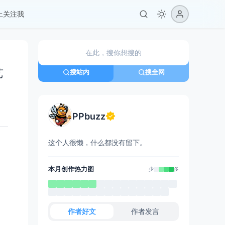
er上关注我
艺
搜站内
搜全网
PPbuzz
这个人很懒，什么都没有留下。
本月创作热力图
少
多
作者好文
作者发言