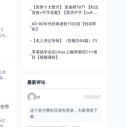
【世界十大禁片】 发条橙1971 【杜比
音效+中字花絮】【英语中字【cult 邪
典电影 】【库布里克未来三部曲】唯一
获得奥斯卡提名的x级电影
60-90年代经典老歌1100首【转存即
听】
户下
想为设
【名人传记专辑】（音频共64篇）(1)
零基础学会在Linux上编译调试C++项
目【视频课程】
以发
喜欢
最新评论
11月23日
hf
即使用
这个是付费的压缩包资源，大家谨慎下
载
格式，
计师、