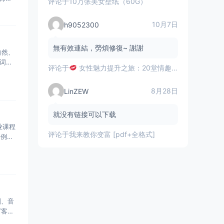
评论于
10万张美女壁纸（60G）
10月7日
h9052300
無有效連結，勞煩修復~ 謝謝
自然、
词搜
评论于
女性魅力提升之旅：20堂情趣指南课揭秘
8月28日
LinZEW
就没有链接可以下载
业课程
评论于
我来教你变富 [pdf+全格式]
案例、
剧、音
T客户