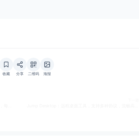
收藏
分享
二维码
海报
下一篇
leisidianying：电影搜索网站，分类推荐同类型电影，每日更新
Jump Desktop：远程桌面工具，支持多种协议，流畅高清，个人用户免费