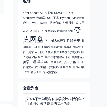
标签
after effects AE
AI壁纸
ChatGPT
Linux
Markdown编辑器
OCR工具
Python
Python教程
Windows
人像摄影
书籍合集
公务员
中医学习
夸
考试
图片生成器
图片压缩
在线视频剪辑
克网盘
性经验史
嵌入式开发
截
字体
图美化工具
提升情商
摄影后期
故事会
文字转语
沟通技巧
音
无损音乐
日漫
李银河
梗图生成器
种
约会高手
美国国家地理全球史
子网站
自媒体运营
英语口语
英语学习
认知提升
视频下载工具
语
资治通鉴
销售技巧
长期关系
零基础学
音转文字
Java
音乐播放器
音乐合集
文章列表
2024下半学期各科教学设计模板合集：
全面提升教学质量的实用指南