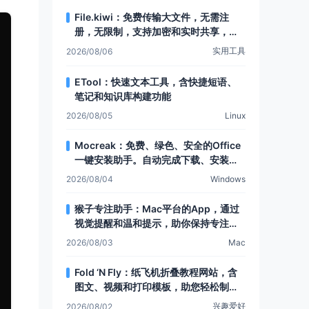
File.kiwi：免费传输大文件，无需注
册，无限制，支持加密和实时共享，还
有Web文件夹功能
实用工具
2026/08/06
ETool：快速文本工具，含快捷短语、
笔记和知识库构建功能
2026/08/05
Linux
Mocreak：免费、绿色、安全的Office
一键安装助手。自动完成下载、安装和
部署，让Office安装更简单，支持多种
2026/08/04
Windows
安装模式和个性化设置
猴子专注助手：Mac平台的App，通过
视觉提醒和温和提示，助你保持专注，
提升注意力
2026/08/03
Mac
Fold ‘N Fly：纸飞机折叠教程网站，含
图文、视频和打印模板，助您轻松制作
各类纸飞机
兴趣爱好
2026/08/02