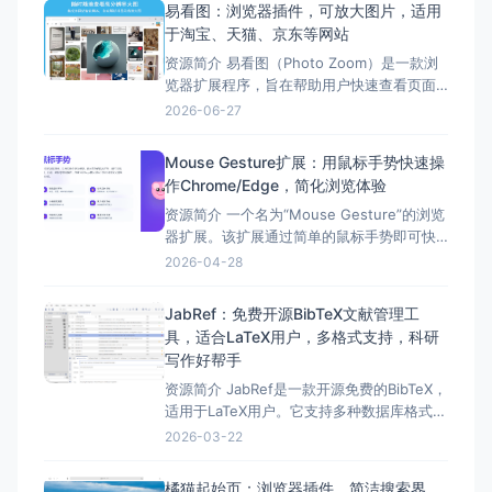
易看图：浏览器插件，可放大图片，适用
放大的功能，用户只需按下快捷键或使用右
于淘宝、天猫、京东等网站
键菜单即可启动放大镜功能。 除此之
资源简介 易看图（Photo Zoom）是一款浏
览器扩展程序，旨在帮助用户快速查看页面
中缩略图对应的高清大图。 它通过智能看图
2026-06-27
脚本，支持淘宝、天猫、京东、微博、B站等
多个网站。用户只需将鼠标悬停在缩略图
Mouse Gesture扩展：用鼠标手势快速操
上，即可展示相应的高分辨率图片，无需点
作Chrome/Edge，简化浏览体验
击。 此外，易看图还提供了多种功能，如丰
资源简介 一个名为“Mouse Gesture”的浏览
富的快
器扩展。该扩展通过简单的鼠标手势即可快
速完成各种操作，提高浏览体验。 该扩展的
2026-04-28
功能特点，如智能手势识别、丰富的预设手
势、超级拖拽、图片预览、弹窗预览等功
JabRef：免费开源BibTeX文献管理工
能。 该扩展简单易用，功能强大，适合各种
具，适合LaTeX用户，多格式支持，科研
使用场景。感兴趣的小伙伴们，不妨试一试
写作好帮手
哦
资源简介 JabRef是一款开源免费的BibTeX，
适用于LaTeX用户。它支持多种数据库格式，
便于科研写作，帮助科研人员高效收集、组
2026-03-22
织和引用文献。 这款工具主要面向科研人
员、LaTeX用户、学生以及所有需要管理
橘猫起始页：浏览器插件，简洁搜索界