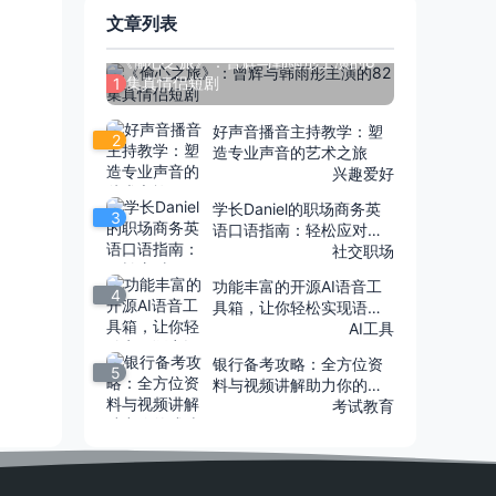
文章列表
《偷心之旅》：曾辉与韩雨彤主演的8
2集真情侣短剧
1
好声音播音主持教学：塑
2
造专业声音的艺术之旅
兴趣爱好
学长Daniel的职场商务英
3
语口语指南：轻松应对国
际商务场合
社交职场
功能丰富的开源AI语音工
4
具箱，让你轻松实现语音
识别、转录和合成——Eas
AI工具
y Voice Toolkit
银行备考攻略：全方位资
5
料与视频讲解助力你的成
功之路
考试教育