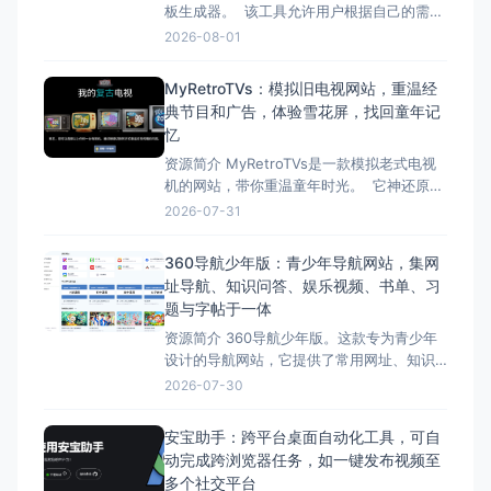
板生成器。 该工具允许用户根据自己的需
求，通过输入尺寸参数，快速生成各种盒
2026-08-01
子、信封、3D模型等的精准PDF、SVG和
DXF展开图。 TemplateMaker的特点包括
MyRetroTVs：模拟旧电视网站，重温经
免费使用、丰富的模板种类、高度可定制
典节目和广告，体验雪花屏，找回童年记
性、精准的矢量文件下载、操作简
忆
资源简介 MyRetroTVs是一款模拟老式电视
机的网站，带你重温童年时光。 它神还原了
各种经典电视机模型，用户可以切换频道，
2026-07-31
观看复古动画、新闻片段或雪花屏。 网站的
声音和画面都非常真实，带有怀旧滤镜，让
360导航少年版：青少年导航网站，集网
人仿佛回到了童年。这款网站提供了许多复
址导航、知识问答、娱乐视频、书单、习
古电视节目和广告，勾起用户的回忆。 无
题与字帖于一体
资源简介 360导航少年版。这款专为青少年
设计的导航网站，它提供了常用网址、知识
问答、营养视频、书单、口算题和字帖打印
2026-07-30
等内容，旨在为青少年搭建一个健康、安
全、简单的网络环境。 360导航少年版包括
安宝助手：跨平台桌面自动化工具，可自
精选内容、过滤不良信息、支持实用工具
动完成跨浏览器任务，如一键发布视频至
等。 总的来说，“360导航少年版”，让家长
多个社交平台