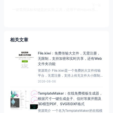
下一篇
一键禁用鼠标和键盘的实用 工具，适用于Windows系统，完全 免费—— KeyFreeze
相关文章
File.kiwi：免费传输大文件，无需注册，
无限制，支持加密和实时共享，还有Web
文件夹功能
资源简介 File.kiwi是一个免费的大文件传输
平台，无需注册，支持上传无文件大小限制
的文件，并采用端到端加密确保文件传输的
2026-08-06
安全性。 它提供了便捷的Web文件夹功能，
让用户能够轻松共享、协作处理各种文件。
TemplateMaker：在线免费模板生成器，
此外，File.kiwi还支持实时共享、多种分享方
根据尺寸一键生成盒子、信封等展开图及
式以及Chrome扩展程序，方便用户
3D模型PDF、SVG和DXF格式
资源简介 一个名为TemplateMaker的在线模