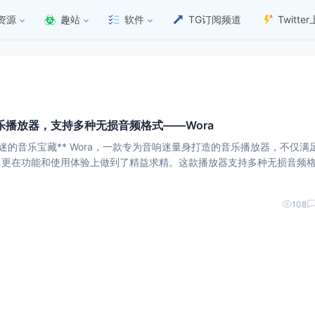
资源
趣站
软件
TG订阅频道
Twitt
播放器，支持多种无损音频格式——Wora
专为音响迷量身打造的音乐播放器，不仅满足了
，更在功能和使用体验上做到了精益求精。这款播放器支持多种无损音频
，确保了音乐的原汁原味，让音响迷们能够尽情领略到音乐的每一个细节和情
108