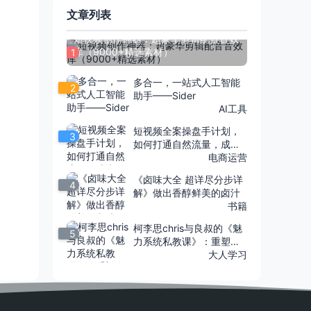
文章列表
短视频创作神器：超豪华剪辑配音音效
库（9000+精选素材）
1
多合一，一站式人工智能
2
助手——Sider
AI工具
短视频全案操盘手计划，
3
如何打通自然流量，成为
现象级IP
电商运营
《卤味大全 超详尽分步详
4
解》做出香醇鲜美的卤汁
书籍
柯李思chris与良叔的《魅
5
力系统私教课》：重塑自
我，散发独特魅力
大人学习