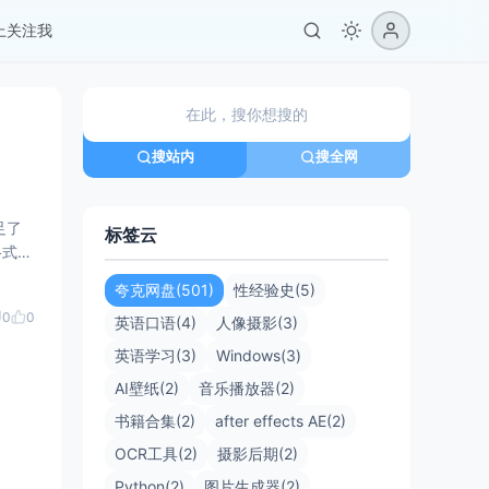
er上关注我
搜站内
搜全网
标签云
格式，
感。
夸克网盘(501)
性经验史(5)
0
0
英语口语(4)
人像摄影(3)
英语学习(3)
Windows(3)
AI壁纸(2)
音乐播放器(2)
书籍合集(2)
after effects AE(2)
OCR工具(2)
摄影后期(2)
Python(2)
图片生成器(2)