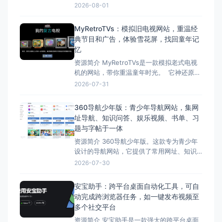
求，通过输入尺寸参数，快速生成各种盒
2026-08-01
子、信封、3D模型等的精准PDF、SVG和
DXF展开图。 TemplateMaker的特点包括
MyRetroTVs：模拟旧电视网站，重温经
免费使用、丰富的模板种类、高度可定制
典节目和广告，体验雪花屏，找回童年记
性、精准的矢量文件下载、操作简
忆
资源简介 MyRetroTVs是一款模拟老式电视
机的网站，带你重温童年时光。 它神还原了
各种经典电视机模型，用户可以切换频道，
2026-07-31
观看复古动画、新闻片段或雪花屏。 网站的
声音和画面都非常真实，带有怀旧滤镜，让
360导航少年版：青少年导航网站，集网
人仿佛回到了童年。这款网站提供了许多复
址导航、知识问答、娱乐视频、书单、习
古电视节目和广告，勾起用户的回忆。 无
题与字帖于一体
资源简介 360导航少年版。这款专为青少年
设计的导航网站，它提供了常用网址、知识
问答、营养视频、书单、口算题和字帖打印
2026-07-30
等内容，旨在为青少年搭建一个健康、安
全、简单的网络环境。 360导航少年版包括
安宝助手：跨平台桌面自动化工具，可自
精选内容、过滤不良信息、支持实用工具
动完成跨浏览器任务，如一键发布视频至
等。 总的来说，“360导航少年版”，让家长
多个社交平台
和孩子都能
资源简介 安宝助手是一款强大的跨平台桌面