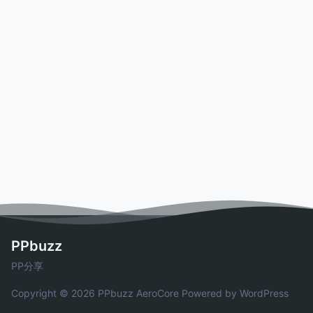
PPbuzz
PP分享
Copyright © 2026 PPbuzz
AeroCore
Powered by WordPress