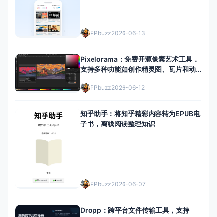
PPbuzz
2026-06-13
Pixelorama：免费开源像素艺术工具，
支持多种功能如创作精灵图、瓦片和动
画，适用于Windows、Linux和
PPbuzz
2026-06-12
macOS系统
知乎助手：将知乎精彩内容转为EPUB电
子书，离线阅读整理知识
PPbuzz
2026-06-07
Dropp：跨平台文件传输工具，支持