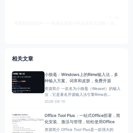
下一篇
视频帧提取软件——批量从视频中快速提取任意帧！适用广泛！
相关文章
小狼毫：Windows上的Rime输入法，多
种输入方案、词库和皮肤，免费开源
资源简介 一款名为小狼毫（Weasel）的输入
法，它是著名开源输入法引擎Rime在
Windows平台上的发行版。 这款输入法高
2026-08-10
度灵活、可定制，支持多种输入方案、词
库、皮肤等，并且是完全免费开源的。 小狼
Office Tool Plus：一站式Office部署，简
毫注重隐私安全，采用零联网设计，充分保
化安装、激活与管理，轻松使用Office
护用户的隐私安全。同时，它极速响应，打
资源简介 Office Tool Plus是一款强大的
字反应迅