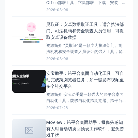
Office部署工具，它集部署、下载、安装、
激活、管理于一体，旨在简化Office的使用
2026-08-09
流程，解决Office安装难题。 这款工具由
Yerong开发并开源，适用于个人用户、企业
灵取证：安卓数据取证工具，适合执法部
用户、系统管理员和技术爱好者。无论您是
门、司法机构和安全调查人员使用，可提
什么身份，Office
取安卓设备数据
资源简介 “灵取证”是一款专为执法部门、司
法机构和安全调查人员设计的强大工具，旨
在安全、高效地提取安卓设备中的各类数
2026-08-08
据，为案件侦破提供可靠的电子证据支持。
它具有丰富的功能，包括通讯数据提取、多
安宝助手：跨平台桌面自动化工具，可自
媒体文件提取、应用数据提取、系统信息获
动完成跨浏览器任务，如一键发布视频至
取等，并支持通过WiFi连接设备。该工具采
多个社交平台
用先进的取证技术，
资源简介 安宝助手是一款强大的跨平台桌面
自动化工具，能够自动化跨浏览器、跨平台
的任务，例如一键发布视频到多个社交媒体
2026-07-28
平台。 安宝助手的各项功能，包括跨平台自
动化、一键发布、强大的脚本生态、多账号
MoView：跨平台桌面助手，摄像头感知
环境隔离、灵活的计划任务、可视化的操作
有人时自动切换回预设工作软件，避免游
日志以及多平台视频上传助手等。 总的来
戏干扰
说，安宝助手是一