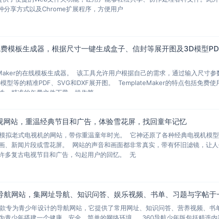
、多种分享方式以及Chrome扩展程序，方便用户
：在线免费模板生成器，根据尺寸一键生成盒子、信封等展开图及3D模型PD
teMaker的在线模板生成器。 该工具允许用户根据自己的需求，通过输入尺寸参
型等的精准PDF、SVG和DXF展开图。 TemplateMaker的特点包括免费使
性、精准的矢量文件下载、操作简
拟旧电视网站，重温经典节目和广告，体验雪花屏，找回童年记忆
s是一款模拟老式电视机的网站，带你重温童年时光。 它神还原了各种经典电视机模
画、新闻片段或雪花屏。 网站的声音和画面都非常真实，带有怀旧滤镜，让人
许多复古电视节目和广告，勾起用户的回忆。 无
年导航网站，集网址导航、知识问答、娱乐视频、书单、习题与字帖于
。这款专为青少年设计的导航网站，它提供了常用网址、知识问答、营养视频、书
为青少年搭建一个健康、安全、简单的网络环境。 360导航少年版包括精选内