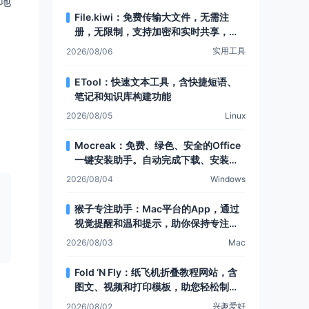
地
File.kiwi：免费传输大文件，无需注
册，无限制，支持加密和实时共享，还
有Web文件夹功能
实用工具
2026/08/06
ETool：快速文本工具，含快捷短语、
笔记和知识库构建功能
2026/08/05
Linux
Mocreak：免费、绿色、安全的Office
一键安装助手。自动完成下载、安装和
部署，让Office安装更简单，支持多种
2026/08/04
Windows
安装模式和个性化设置
猴子专注助手：Mac平台的App，通过
视觉提醒和温和提示，助你保持专注，
提升注意力
2026/08/03
Mac
Fold ‘N Fly：纸飞机折叠教程网站，含
图文、视频和打印模板，助您轻松制作
各类纸飞机
兴趣爱好
2026/08/02