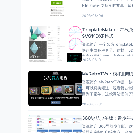
File.kiwi还支持实时共享
2026-08-06
TemplateMaker
SVG和DXF格式
资源简介 一个名为Templa
快速生成各种盒子、信封、3D模
丰富的模板种类、高度可定制
2026-08-01
MyRetroTVs：模
资源简介 MyRetroTV
户可以切换频道，观看复古动
回到了童年。这款网站提供了
2026-07-31
360导航少年版：青少
资源简介 360导航少年版
算题和字帖打印等内容，旨在