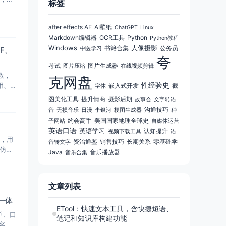
标签
after effects AE
AI壁纸
ChatGPT
Linux
Markdown编辑器
OCR工具
Python
Python教程
Windows
人像摄影
书籍合集
公务员
F、
中医学习
夸
考试
图片生成器
图片压缩
在线视频剪辑
数，
克网盘
性经验史
用、
嵌入式开发
截
字体
图美化工具
提升情商
摄影后期
故事会
文字转语
沟通技巧
音
无损音乐
日漫
李银河
梗图生成器
种
约会高手
美国国家地理全球史
子网站
自媒体运营
英语口语
英语学习
认知提升
视频下载工具
语
型，用
资治通鉴
销售技巧
长期关系
零基础学
音转文字
仿佛
Java
音乐播放器
音乐合集
文章列表
一体
ETool：快速文本工具，含快捷短语、
单、口
笔记和知识库构建功能
容、