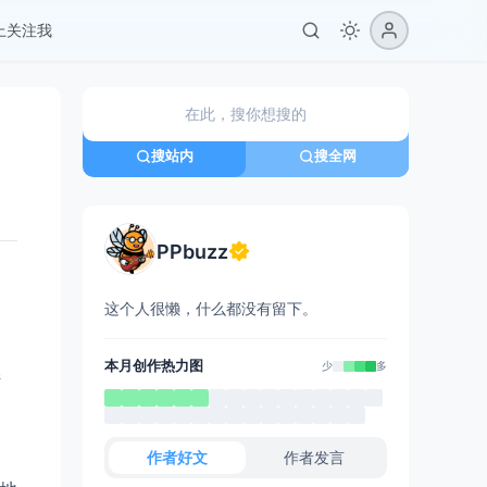
er上关注我
搜站内
搜全网
PPbuzz
这个人很懒，什么都没有留下。
本月创作热力图
少
多
持
作者好文
作者发言
图