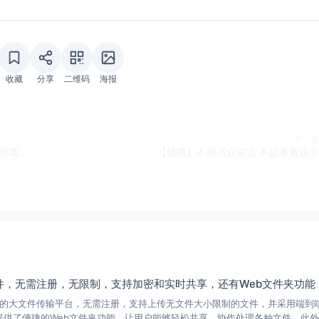
收藏
分享
二维码
海报
下一篇
《最好英语合集》[TED-ED 700集] 刷一遍绝对能让你英语口语起飞！
【情商】不敢当众说话.不妨看看这个
输大文件，无需注册，无限制，支持加密和实时共享，还有Web文件夹功能
是一个免费的大文件传输平台，无需注册，支持上传无文件大小限制的文件，并采用端到
提供了便捷的Web文件夹功能，让用户能够轻松共享、协作处理各种文件。此