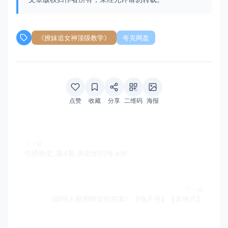
《撩妹追女神顶级教学》
夸克网盘
点赞
收藏
分享
二维码
海报
上一篇
性经验史_第4卷_肉欲的忏悔.pdf
下一篇
《聪明人都用框架找答案》【电子书】【多格式】