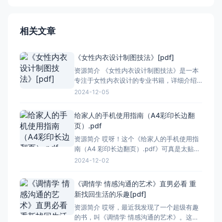
相关文章
《女性内衣设计制图技法》[pdf]
资源简介 《女性内衣设计制图技法》是一本
专注于女性内衣设计的专业书籍，详细介绍
了从基础结构到高级制图技巧的各个方面。
2024-12-05
这本书不仅适合内衣设计师，也适合服装设
计专业的学生和对内衣设计感兴趣的人士。
给家人的手机使用指南（A4彩印长边翻
### 基础知识 书中首先介绍了女性人体的基
页）.pdf
本构造和测量方法，这是设计内衣的基础。
资源简介 哎呀！这个《给家人的手机使用指
通过学习这
南（A4 彩印长边翻页）.pdf》可真是太贴心
啦！现在手机这么普及，但很多人尤其是长
2024-12-02
辈们不太会用，有了这个指南就太方便了。
它是 A4 纸大小，彩印的效果特别好，看着
《调情学 情感沟通的艺术》直男必看 重
就清楚。长边翻页的设计也让阅读起来更顺
新找回生活的乐趣[pdf]
畅。里面详细地介绍了手机的各种功能和使
资源简介 哎呀，最近我发现了一个超级有趣
用方法，从最基础的
的书，叫《调情学 情感沟通的艺术》。这本