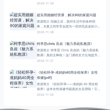
书，我觉得特别适合咱们这些直男们看。咱
2024-11-30
们的生活有时候挺单调的，要是学会调情，
那可就不一样了。 书里面讲了很多关于情感
超实用婚姻经营课，解决90的家庭问题
沟通的小技巧，真的很有用。比如怎么跟女
资源简介 结婚之后，面对生活中的各种琐
生聊天，怎么让她感到开心，怎么让两个人
事，夫妻之间常常会因为一些鸡毛蒜皮的小
的关系更进一步。这些
事产生分歧，家庭矛盾不断升级。 这门课程
2024-11-28
内容全面，涵盖了夫妻沟通、家庭财务管
理、孩子教育等多个方面。老师用深入浅出
柯李思chris 良叔《魅力系統私教課》
的方式，结合真实的案例，让我们明白了婚
资源简介 柯李思 Chris 良叔的《魅力系統私
姻中彼此理解、包容和支持的重要性。 通过
教课》真的太棒啦！这门课程全方位地提升
学习，夫妻之间能更
我们的魅力。不管是在外形上，还是内在修
2024-11-27
养，甚至是人际交往方面，都给予了很实用
很有效的指导。 课程开始先是对我们的形象
《轻松怀孕-准妈妈40周全程保养》女性
进行了全面的分析，让我们清楚自身的优缺
保健[pdf]
点。接着通过一系列的训练，让我们学会了
资源简介 《轻松怀孕——准妈妈 40 周全程
如何打造出既符
保养》这本女性保健书籍真的太实用啦！它
详细地介绍了准妈妈在整个怀孕期间的各种
2024-11-25
情况。 从备孕开始，就给出了很多贴心的建
议，包括饮食的调整、生活习惯的改变。怀
孕后，每一周的变化都有详尽的描述，让准