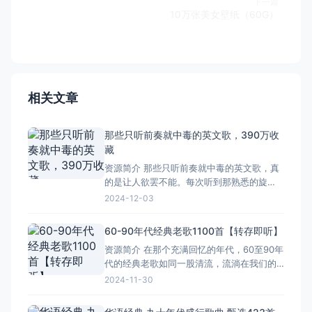
下一篇
10万张美女壁纸（60G）
相关文章
那些只听前奏就中毒的英文歌，390万收
藏
资源简介 那些只听前奏就中毒的英文歌，真
的是让人欲罢不能。每次听到那熟悉的旋
律，心跳都会不由自主地加速，仿佛被某种
2024-12-03
神秘力量操控。这些歌曲的前奏，往往像是
有一种魔力，能够瞬间抓住你的耳朵，让你
60-90年代经典老歌1100首【转存即听】
沉浸在音乐的海洋中无法自拔。 我个人特别
资源简介 在那个充满回忆的年代，60至90年
喜欢那种节奏明快、充满活力的前奏，它们
代的经典老歌如同一股清流，流淌在我们的
就像是一股清流，在繁忙的
心间。这些歌曲不仅是音乐的瑰宝，更是我
2024-11-30
们青春岁月的见证。从《青藏高原》的高亢
激昂，到《月亮代表我的心》的柔情似水，