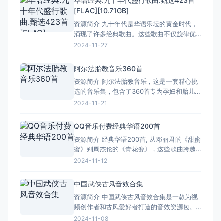
华语经典.九十年代盛行歌曲.甄选423首
每一首都承载着一段美好的故事。 那时候，
[FLAC][10.71GB]
我们没有智能手机，没有互联网，只有一台
资源简介 九十年代是华语乐坛的黄金时代，
收音机或是录音机，
涌现了许多经典歌曲。这些歌曲不仅旋律优
美，而且歌词深情，成为了无数人心中的回
2024-11-27
忆。九十年代盛行的歌曲种类繁多，从情歌
到民谣，从摇滚到流行，每一首都充满了时
阿尔法胎教音乐360首
代的印记。 其中，《吻别》是张学友演唱的
资源简介 阿尔法胎教音乐，这是一套精心挑
一首经典情歌，以其深情款款的嗓音，唱出
选的音乐集，包含了360首专为孕妇和胎儿设
了爱情中的无奈与释怀，
计的音乐作品。每一首都充满了温馨与和
2024-11-21
谐，旨在为孕妇创造一个宁静、舒适的孕期
环境，同时也有助于胎儿的健康成长。 这套
QQ音乐付费经典华语200首
音乐集涵盖了多种风格，既有柔和的古典音
资源简介 经典华语200首, 从邓丽君的《甜蜜
乐，也有轻松的流行曲目，还有大自然的声
蜜》到周杰伦的《青花瓷》，这些歌曲跨越
音，比如鸟鸣和水流。
了时间和空间的限制，成为了无数人心中的
2024-11-12
经典。它们不仅在华语乐坛上占有重要地
位，更是深深烙印在了一代又一代人的记忆
中国武侠古风音效合集
里。 这些经典华语歌曲的魅力可不止于此
资源简介 中国武侠古风音效合集是一款为视
哦！它们还能让我们在忙碌的生活中找到一
频创作者和古风爱好者打造的音效资源包。
丝慰藉，让我们的心灵
这款合集包含了226款精心设计的音效，涵盖
2024-11-08