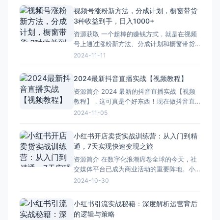
看似简单，其实暗藏玄机。你需要了解平台
视频号涨粉新方法，分成计划，橱窗带货
的各项规定，准备好必要的资料才能确保顺
3种收益到手，日入1000+
利入驻。接下选品是关键。这本书会教你如
资源获取 一个超棒的赚钱方式，就是在视频
何分析市场需求，挑
号上通过涨粉新方法、分成计划和橱窗带货
来实现收益。 首先是涨粉新方法，得好好琢
2024-11-11
磨观众的喜好，发些他们爱看的内容。然后
是分成计划，只要有人通过特定的链接关注
2024最新抖音直播实战【视频教程】
或者观看视频，就能有收益。橱窗带货就更
资源简介 2024 最新的抖音直播实战【视频
厉害啦，把自己觉得好的东西放上去，有人
教程】，这可真是个好东西！现在做抖音直
买就能赚钱。 不
播的人越来越多，竞争也越来越激烈，有个
2024-11-05
这样的教程能少走不少弯路。 这个视频教程
里面内容丰富得很，从前期准备开始讲起，
小红书开店卖货实战训练营：从入门到精
比如要怎么选直播主题，怎么布置直播间，
通，7天实现快速变现之旅
还有设备要怎么搭配。接着呢，会详细讲解
资源简介 在数字化浪潮席卷全球的今天，社
直播过程中的各种技
交媒体平台已成为商业活动的重要阵地。小
红书，凭借其强大的用户基础和独特的社交
2024-10-30
属性，成为了众多商家和个人创业者青睐的
平台。为了帮助更多人掌握小红书开店卖货
小红书引流实战秘籍：深度解析运营背后
的技巧，实现快速变现，我们特别推出了“小
的逻辑与策略
红书开店卖货实战训练营”，这是一门从入门