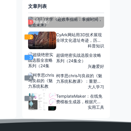
文章列表
《万门大学《超效率指南：掌握时间，
塑造未来》
1
CyArk网站用3D技术展现
2
全球文化遗址奇迹，历史
触手可及，全球云游体
科普知识
验！
超级绝密实战选股全攻略
3
系列（24集全）
兴趣爱好
柯李思chris与良叔的《魅
4
力系统私教课》：重塑自
我，散发独特魅力
大人学习
TemplateMaker：在线免
5
费模板生成器，根据尺寸
一键生成盒子、信封等展
实用工具
开图及3D模型PDF、SVG
和DXF格式