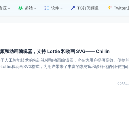
资源
趣站
软件
TG订阅频道
Twitt
和动画编辑器，支持 Lottie 和动画 SVG—— Chillin
是一款基于人工智能技术的先进视频和动画编辑器，旨在为用户提供高效、便捷
ottie和动画SVG格式，为用户带来了丰富的素材库和多样化的创作空间。
n具备强大的视频剪辑、合成和特效处理能力。用户可以通过简单的拖拽操作，
88