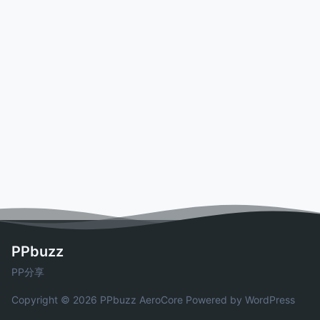
PPbuzz
PP分享
Copyright © 2026 PPbuzz
AeroCore
Powered by WordPress