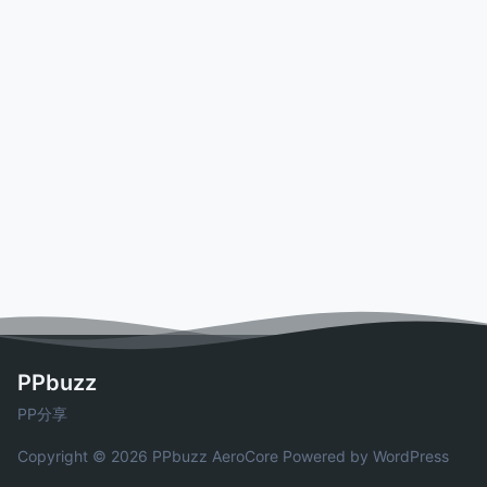
PPbuzz
PP分享
Copyright © 2026 PPbuzz
AeroCore
Powered by WordPress