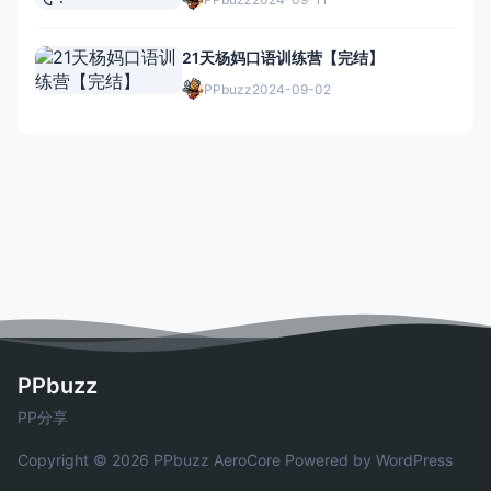
21天杨妈口语训练营【完结】
PPbuzz
2024-09-02
PPbuzz
PP分享
Copyright © 2026 PPbuzz
AeroCore
Powered by WordPress