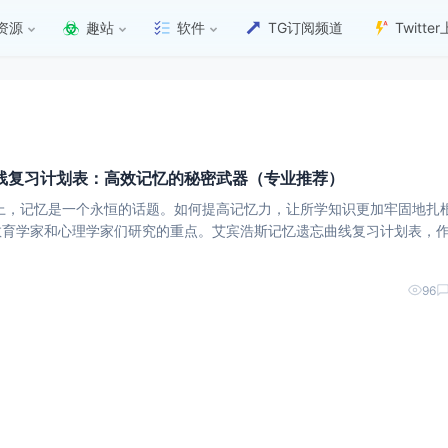
资源
趣站
软件
TG订阅频道
Twitt
线复习计划表：高效记忆的秘密武器（专业推荐）
上，记忆是一个永恒的话题。如何提高记忆力，让所学知识更加牢固地扎
教育学家和心理学家们研究的重点。艾宾浩斯记忆遗忘曲线复习计划表，
打开高效记忆之门的钥匙。 ### 一、艾宾浩斯记忆遗忘曲线的
96