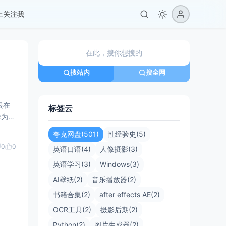
er上关注我
搜站内
搜全网
根在
标签云
作为一
夸克网盘(501)
性经验史(5)
0
0
英语口语(4)
人像摄影(3)
英语学习(3)
Windows(3)
AI壁纸(2)
音乐播放器(2)
书籍合集(2)
after effects AE(2)
OCR工具(2)
摄影后期(2)
Python(2)
图片生成器(2)