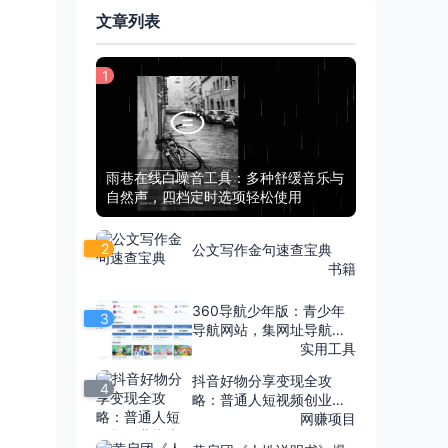
文章列表
1
雨巷在线白噪音工具：多种舒缓音乐与
自然声，四档定时选项轻松使用
2
公文写作金句速查宝典
书籍
360导航少年版：青少年
3
导航网站，集网址导航、
知识问答、娱乐视频、书
实用工具
单、习题与字帖于一体
抖音好物分享变现全攻
4
略：普通人短视频创业指
南
网赚项目