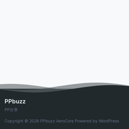
PPbuzz
PP分享
Copyright © 2026 PPbuzz
AeroCore
Powered by WordPress