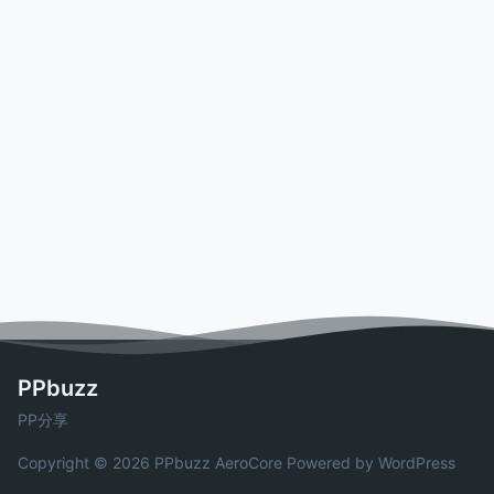
PPbuzz
PP分享
Copyright © 2026 PPbuzz
AeroCore
Powered by WordPress