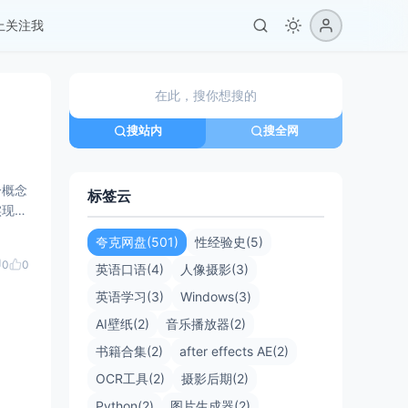
er上关注我
搜站内
搜全网
一概念
标签云
实现日
夸克网盘(501)
性经验史(5)
0
0
英语口语(4)
人像摄影(3)
英语学习(3)
Windows(3)
AI壁纸(2)
音乐播放器(2)
书籍合集(2)
after effects AE(2)
OCR工具(2)
摄影后期(2)
Python(2)
图片生成器(2)