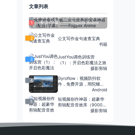
文章列表
免费观看或下载二次元世界的安卓神器
（（配音/字幕）——Fogplix Anime
1
2
公文写作金句速查宝典
书籍
JustYou调色训练营
3
（1）：开启色彩魔法之旅
摄影剪辑
Gyroflow：视频防抖软
4
件，免费开源，用陀螺仪
数据精准稳定，兼容多种
Android
相机
短视频创作神器：超豪华
5
剪辑配音音效库（9000
+精选素材）
摄影剪辑