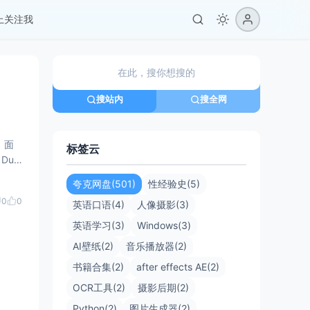
er上关注我
搜站内
搜全网
，面
标签云
Dub
资源，
夸克网盘(501)
性经验史(5)
0
0
英语口语(4)
人像摄影(3)
英语学习(3)
Windows(3)
AI壁纸(2)
音乐播放器(2)
书籍合集(2)
after effects AE(2)
OCR工具(2)
摄影后期(2)
Python(2)
图片生成器(2)