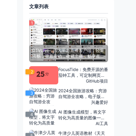
文章列表
1
DTVLive：四大平台直播客户端，轻量
流畅，弹幕互动，收藏主播，畅享直
播！
FocusTide：免费开源的番
2
茄钟工具，可定制网页和
Mac桌面版，助力高效专
GitHub项目
注，告别拖延
2024全国旅游攻略：穷游
3
自驾游全攻略，电子版地
图与美食指南助你畅游四
兴趣爱好
海
AI 图像生成模型，将文字
4
转化为高质量的图像——F
LUX.1 AI
AI工具
牛津少儿英语教材《天天
5