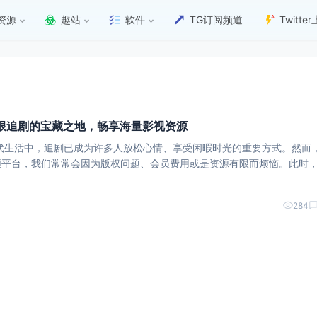
资源
趣站
软件
TG订阅频道
Twitt
v：无限追剧的宝藏之地，畅享海量影视资源
代生活中，追剧已成为许多人放松心情、享受闲暇时光的重要方式。然而
平台，我们常常会因为版权问题、会员费用或是资源有限而烦恼。此时，
站的出现，无疑为我们提供了一个全新的追剧选择。这里不仅有着海量的影视
284