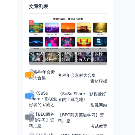
文章列表
1
TextMusic：文字转歌神器，支持多种
风格，轻松生成歌词，还有人声处理功
能
2
各种年会素材大合集
素材模板
《SuSu Share：影视爱好
3
者的宝藏之地》
影视网站
【BEC商务英语学习】资
4
料汇总
考试教育