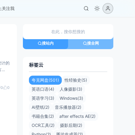
er上关注我
搜站内
搜全网
标签云
方
夸克网盘(501)
性经验史(5)
0
0
英语口语(4)
人像摄影(3)
英语学习(3)
Windows(3)
AI壁纸(2)
音乐播放器(2)
书籍合集(2)
after effects AE(2)
OCR工具(2)
摄影后期(2)
Python(2)
图片生成器(2)