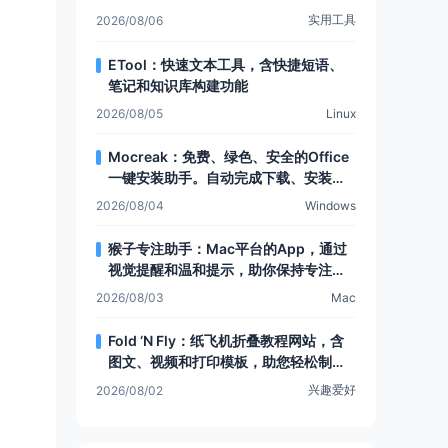
有Web文件夹功能
实用工具
2026/08/06
ETool：快速文本工具，含快捷短语、
笔记和知识库构建功能
2026/08/05
Linux
Mocreak：免费、绿色、安全的Office
一键安装助手。自动完成下载、安装和
部署，让Office安装更简单，支持多种
2026/08/04
Windows
安装模式和个性化设置
猴子专注助手：Mac平台的App，通过
视觉提醒和温和提示，助你保持专注，
提升注意力
2026/08/03
Mac
Fold ‘N Fly：纸飞机折叠教程网站，含
图文、视频和打印模板，助您轻松制作
各类纸飞机
兴趣爱好
2026/08/02