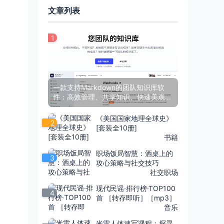
文章列表
1
一款支持Markdown的团队知识库软
件：高效管理、共享知识、快速美观、
实时协作
《美国国家地理全球史》
2
[套装全10册]
书籍
职场饭局智慧：酒桌上的
3
攻心策略与社交技巧
社交职场
现代民谣·排行榜·TOP100
4
首 ［转存即听］［mp3］
音乐
米雷人体速写课程：探寻