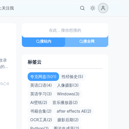
er上关注我
搜站内
搜全网
标签云
他的公
夸克网盘(501)
性经验史(5)
0
0
英语口语(4)
人像摄影(3)
英语学习(3)
Windows(3)
AI壁纸(2)
音乐播放器(2)
书籍合集(2)
after effects AE(2)
OCR工具(2)
摄影后期(2)
Python(2)
图片生成器(2)