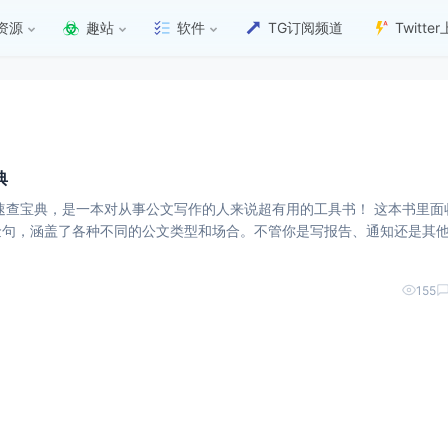
资源
趣站
软件
TG订阅频道
Twitt
典
宝典，是一本对从事公文写作的人来说超有用的工具书！ 这本书里面收录
金句，涵盖了各种不同的公文类型和场合。不管你是写报告、通知还是其
题和用途进行了分类。这
155