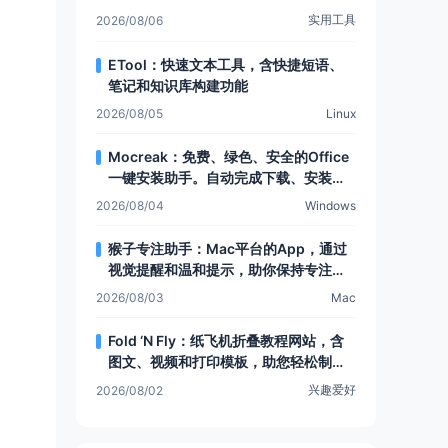
有Web文件夹功能
实用工具
2026/08/06
ETool：快速文本工具，含快捷短语、
笔记和知识库构建功能
2026/08/05
Linux
Mocreak：免费、绿色、安全的Office
一键安装助手。自动完成下载、安装和
部署，让Office安装更简单，支持多种
2026/08/04
Windows
安装模式和个性化设置
猴子专注助手：Mac平台的App，通过
视觉提醒和温和提示，助你保持专注，
提升注意力
2026/08/03
Mac
Fold ‘N Fly：纸飞机折叠教程网站，含
图文、视频和打印模板，助您轻松制作
各类纸飞机
兴趣爱好
2026/08/02