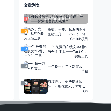
文章列表
上外顾悦教授：终极英语口语课（完
结）——探索语言的无限魅力
1
高效、免费、私密的图片
2
压缩工具——PixZip Lite
GitHub项目
一个 免费的在线文本对比
3
与合并 工具——Text Co
mpare
实用工具
4
一句顶一万句 - 刘震云
书籍
阿福记账：免费记账软
5
件，可视化展示，本地存
储，保护隐私
iOS