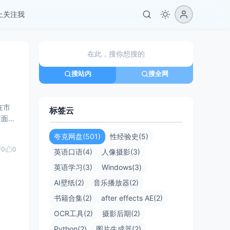
er上关注我
搜站内
搜全网
在市
标签云
方面探
夸克网盘(501)
性经验史(5)
0
0
英语口语(4)
人像摄影(3)
英语学习(3)
Windows(3)
AI壁纸(2)
音乐播放器(2)
书籍合集(2)
after effects AE(2)
OCR工具(2)
摄影后期(2)
Python(2)
图片生成器(2)