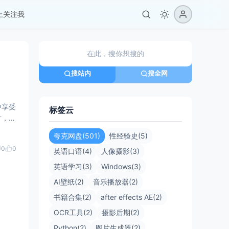
er上关注我
搜站内
搜全网
中享受
标签云
、平板
夸克网盘(501)
性经验史(5)
0
0
英语口语(4)
人像摄影(3)
英语学习(3)
Windows(3)
AI壁纸(2)
音乐播放器(2)
书籍合集(2)
after effects AE(2)
OCR工具(2)
摄影后期(2)
Python(2)
图片生成器(2)