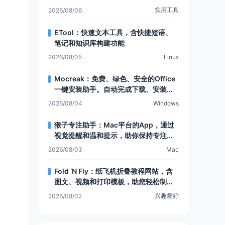
有Web文件夹功能
实用工具
2026/08/06
ETool：快速文本工具，含快捷短语、
笔记和知识库构建功能
2026/08/05
Linux
Mocreak：免费、绿色、安全的Office
一键安装助手。自动完成下载、安装和
部署，让Office安装更简单，支持多种
2026/08/04
Windows
安装模式和个性化设置
猴子专注助手：Mac平台的App，通过
视觉提醒和温和提示，助你保持专注，
提升注意力
2026/08/03
Mac
Fold ‘N Fly：纸飞机折叠教程网站，含
图文、视频和打印模板，助您轻松制作
各类纸飞机
兴趣爱好
2026/08/02