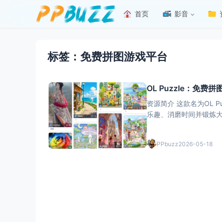
首页
影音
标签：免费拼图游戏平台
OL Puzzle：
资源简介 这款名为OL 
乐趣、消磨时间并锻炼大脑。 OL Puzzle不仅提供了丰富的拼图资源，还允许玩
建独一无二的拼图游戏
电
PPbuzz
2026-05-18