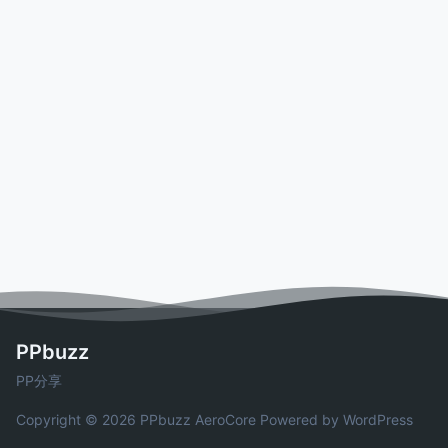
PPbuzz
PP分享
Copyright © 2026 PPbuzz
AeroCore
Powered by WordPress