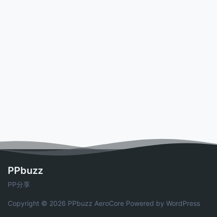
PPbuzz
PP分享
Copyright © 2026 PPbuzz
AeroCore
Powered by WordPress