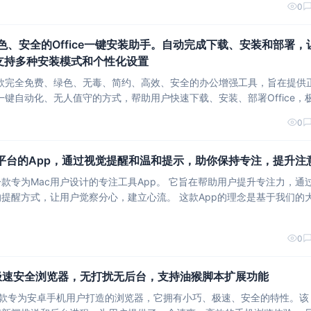
0
、绿色、安全的Office一键安装助手。自动完成下载、安装和部署，
单，支持多种安装模式和个性化设置
k是一款完全免费、绿色、无毒、简约、高效、安全的办公增强工具，旨在提供
地简化了Office的安装流程，提升了用户体验。 Mocreak的主要功能特点包括友好
0
c平台的App，通过视觉提醒和温和提示，助你保持专注，提升注
c用户设计的专注工具App。 它旨在帮助用户提升专注力，通过屏
用户觉察分心，建立心流。 这款App的理念是基于我们的大脑
容易被各种想法吸引，导致无法专注于当前任务。 因此，“猴子别闹”通过有趣的方式，让用户将
0
极速安全浏览器，无打扰无后台，支持油猴脚本扩展功能
一款专为安卓手机用户打造的浏览器，它拥有小巧、极速、安全的特性。该 浏