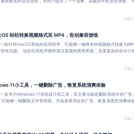
新闻推送和后台进程，为用户提供了一个清爽、高效的手机浏览体验。 同
隐私，只申请极少用户权限，让用户更加安心使用。 此外，它还支持油猴
0
 macOS 轻松转换视频格式至 MP4，告别兼容烦恼
ake是一款针对macOS系统的应用程序，它能够一键将各种视频格式转换为MP
的图形界面，无需复杂的命令行操
的视频文件拖拽到Magicbrake的窗口中，点击转换按钮，即可轻松完成
0
indows 11小工具，一键删除广告，恢复系统清爽体验
11是一款专为Windows 11系统设计的工具，其主要功能是删除系统中的广告。
册表，它能够一键删除文件管理器、开始菜单等处的广告，恢复系统的清爽体
界面使用WPF制作，提供了汉化版本，方便中国用户使用。它能够帮助用
0