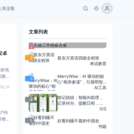
er上关注我
文章列表
文秘工作模板合集
1
安卓
2
新东方英语四级全程班
考试教育
高效地
MarryWise：AI 驱动的贴
3
心"相亲参谋"，引领明智
采用先
0
0
婚恋之旅
AI工具
智记妞妞：智能AI助理，
4
记录待办、提醒日程，陪
伴心情并个性化定制
iOS
用户快
5
好看到睡不着的中国史
书籍