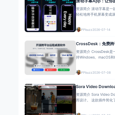
滚动字幕App：让你
资源简介 滚动字幕是一款功能强大
轻松地将手机屏幕变成滚动的
能包括手持弹幕、滚屏
PPbuzz
2026-07-14
CrossDesk：
资源简介 CrossDesk
持Windows、macO
透传、视频软硬编解码
PPbuzz
2026-07-08
Sora Video Do
资源简介 Sora Video
而设计。 这款插件简化了下载流程，让用户可以轻松保存自己喜欢的Sora视频。Sora Video Downloa
der拥有多种核心功能，