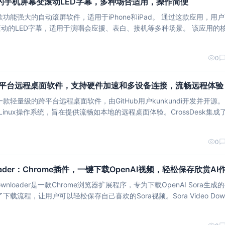
的手机屏幕变滚动LED字幕，多种场合适用，操作简便
的自动滚屏软件，适用于iPhone和iPad。 通过这款应用，用户可以
LED字幕，适用于演唱会应援、表白、接机等多种场景。 该应用的核心功
字幕以及多种滚屏模式等，操作简单易懂，只需要输入文字即可生成滚屏
0
免费跨平台远程桌面软件，支持硬件加速和多设备连接，流畅远程体验
是一款轻量级的跨平台远程桌面软件，由GitHub用户kunkundi开发并开源。 它
S和Linux操作系统，旨在提供流畅如本地的远程桌面体验。CrossDesk集成
、音频编解码、信令交互、网络拥塞控制、传输加密
0
wnloader：Chrome插件，一键下载OpenAI视频，轻松保存欣赏AI
 Downloader是一款Chrome浏览器扩展程序，专为下载OpenAI Sora生成
包括一键下载、兼容Sora 2