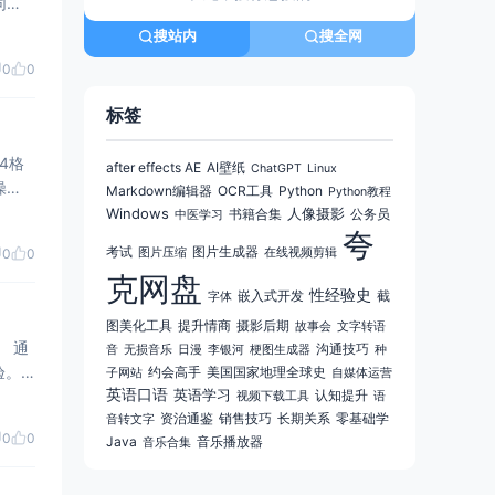
搜站内
搜全网
0
0
标签
4格
after effects AE
AI壁纸
ChatGPT
Linux
Markdown编辑器
OCR工具
Python
Python教程
格式
Windows
人像摄影
书籍合集
公务员
中医学习
夸
考试
图片生成器
0
0
图片压缩
在线视频剪辑
克网盘
性经验史
嵌入式开发
截
字体
图美化工具
提升情商
摄影后期
故事会
文字转语
 通
沟通技巧
音
无损音乐
日漫
李银河
梗图生成器
种
验。
约会高手
美国国家地理全球史
子网站
自媒体运营
英语口语
英语学习
认知提升
视频下载工具
语
资治通鉴
销售技巧
长期关系
零基础学
音转文字
0
0
Java
音乐播放器
音乐合集