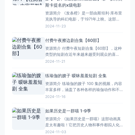
些细节描写，真的让人
斯卡提名的x级电影
资源简介 《发条橙》是一部由斯坦利·库布里
克执导的科幻电影，于1971年上映。这部电
影因其大量的暴力和性内容而在英国被禁30
2024-11-23
年，但它仍然被认为是电影史上的经典之
作。影片讲述了在未来社会，一个极端暴力
付费午夜擦边剧合集【60部】
的少年亚历克斯在经历“厌恶疗法”后，试图适
资源简介 付费午夜短剧合集【60部】，这种
应社会规范的故事。这种疗法试图通过生理
类型的短剧在近年来越来越受到观众的喜
和心理的双重手段来消
爱。它们通常以紧凑的剧情、丰富的人物形
2024-11-21
象和引人入胜的故事情节吸引观众的眼球。
这些短剧涵盖了各种各样的题材，从悬疑推
练瑜伽的嫂子 暧昧羞羞短剧 全集
理到爱情故事，从喜剧搞笑到科幻冒险，有
资源简介 练瑜伽的嫂子 100 集的视频，内容
尽有。每一部短剧经过精心制作，画面精
丰富多样，涵盖了各种各样的瑜伽动作和不
美，音效出色，给观众带来
同的练习场景。 视频里的嫂子可不一般，她
2024-11-16
有着专业的瑜伽知识和丰富的练习经验。每
一个动作她都会讲解得细致入微，从呼吸的
如果历史是一群喵 1-9季
配合到身体的姿态，都交代得明明白白。而
资源简介 《如果历史是一群喵》这部动画真
且她的动作特别标准，无论是高难度的倒立
是太有趣啦！它把历史人物和事件都拟人化
还是优雅的伸展，
成了可爱的猫咪形象，让人在轻松愉快的氛
2024-11-03