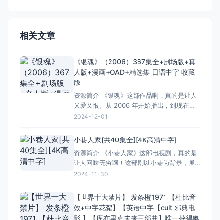
相关文章
《银魂》（2006）367集全+剧场版+真
人版+漫画+OAD+精选集 日语中字 收藏
版
资源简介 《银魂》这部作品啊，真的是让人
又爱又恨。从 2006 年开始播出，到现在都
367 集全了，还有剧场版、真人版、漫画、
2024-12-01
OAD 还有精选集，日语中字，这简直就是个
宝藏库啊！对于咱们这些喜欢这部作品的粉
小巷人家[共40集全][4K高清中字]
丝来说，那收藏版简直就是梦寐以求的。 这
资源简介 《小巷人家》这部电视剧，真的是
部剧啊，搞笑的时候能让你笑出腹肌，那些
让人回味无穷啊！这部剧以小巷为背景，展
无厘头
现了普通百姓家的生活百态。一共40集，每
2024-11-30
一集都让人看得津津有味。 里面的场景布置
得特别真实，仿佛就是我们身边那些普普通
【世界十大禁片】 发条橙1971 【杜比音
通的小巷。演员们的表演也很接地气，让人
效+中字花絮】【英语中字【cult 邪典电
感觉就像是在看自己邻居的故事。特别是那
影 】【库布里克未来三部曲】唯一获得奥