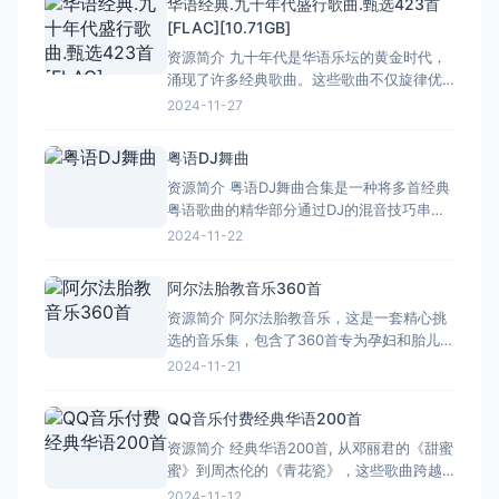
华语经典.九十年代盛行歌曲.甄选423首
每一首都承载着一段美好的故事。 那时候，
[FLAC][10.71GB]
我们没有智能手机，没有互联网，只有一台
资源简介 九十年代是华语乐坛的黄金时代，
收音机或是录音机，
涌现了许多经典歌曲。这些歌曲不仅旋律优
美，而且歌词深情，成为了无数人心中的回
2024-11-27
忆。九十年代盛行的歌曲种类繁多，从情歌
到民谣，从摇滚到流行，每一首都充满了时
粤语DJ舞曲
代的印记。 其中，《吻别》是张学友演唱的
资源简介 粤语DJ舞曲合集是一种将多首经典
一首经典情歌，以其深情款款的嗓音，唱出
粤语歌曲的精华部分通过DJ的混音技巧串联
了爱情中的无奈与释怀，
起来的音乐形式。这种舞曲以其独特的混音
2024-11-22
方式和粤语歌曲的经典元素深受听众喜爱。
粤语DJ舞曲合集通过DJ的混音技巧，将多首
阿尔法胎教音乐360首
经典粤语歌曲的精华部分串联起来，创造出
资源简介 阿尔法胎教音乐，这是一套精心挑
独特的音乐体验。这种混音方式不仅保留了
选的音乐集，包含了360首专为孕妇和胎儿设
原歌曲的经典旋
计的音乐作品。每一首都充满了温馨与和
2024-11-21
谐，旨在为孕妇创造一个宁静、舒适的孕期
环境，同时也有助于胎儿的健康成长。 这套
QQ音乐付费经典华语200首
音乐集涵盖了多种风格，既有柔和的古典音
资源简介 经典华语200首, 从邓丽君的《甜蜜
乐，也有轻松的流行曲目，还有大自然的声
蜜》到周杰伦的《青花瓷》，这些歌曲跨越
音，比如鸟鸣和水流。
了时间和空间的限制，成为了无数人心中的
2024-11-12