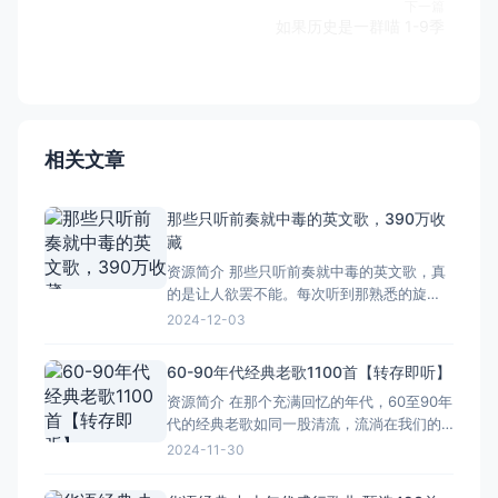
下一篇
如果历史是一群喵 1-9季
相关文章
那些只听前奏就中毒的英文歌，390万收
藏
资源简介 那些只听前奏就中毒的英文歌，真
的是让人欲罢不能。每次听到那熟悉的旋
律，心跳都会不由自主地加速，仿佛被某种
2024-12-03
神秘力量操控。这些歌曲的前奏，往往像是
有一种魔力，能够瞬间抓住你的耳朵，让你
60-90年代经典老歌1100首【转存即听】
沉浸在音乐的海洋中无法自拔。 我个人特别
资源简介 在那个充满回忆的年代，60至90年
喜欢那种节奏明快、充满活力的前奏，它们
代的经典老歌如同一股清流，流淌在我们的
就像是一股清流，在繁忙的
心间。这些歌曲不仅是音乐的瑰宝，更是我
2024-11-30
们青春岁月的见证。从《青藏高原》的高亢
激昂，到《月亮代表我的心》的柔情似水，