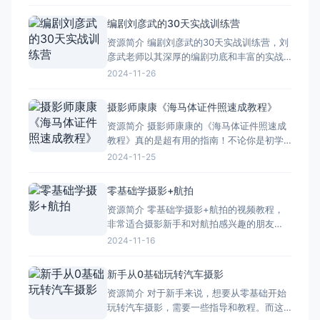
素材、制作工具、音乐素材、教程文章等资
源，旨在帮助用户快速找到所需的资源，提
编剧刘彦武的30天实战训练营
高创作效率。该网站提供了丰富的资源，分
资源简介 编剧刘彦武的30天实战训练营，刘
类清晰，方便用户查找。 它还推荐了优质的
彦武老师以其深厚的编剧功底和丰富的实战
资源和工具，帮
经验，为学员们带来了一场别开生面的编剧
2024-11-26
盛宴。 训练营的内容丰富多样，既有编剧理
论的系统讲解，又有实际案例的深入剖析。
摄影师康康《海马体证件照速成教程》
刘老师还鼓励学员们大胆尝试，积极创作，
资源简介 摄影师康康的《海马体证件照速成
让学员们在实践中不断磨练自己的编剧技
教程》真的是超有用的指南！不论你是初学
巧。此外，训练营还设置
者还是有一定摄影基础的朋友，都能从中受
2024-11-25
益匪浅。 首先介绍了拍摄证件照的基本设备
和场地要求，很贴心地考虑到各种实际情
零基础学摄影+航拍
况。接着，详细讲解了拍摄过程中的光线运
资源简介 零基础学摄影+航拍的视频教程，
用，怎样才能让照片看起来更自然、清晰。
非常适合摄影新手和对航拍感兴趣的朋友
还有妆容和发型的
们。这个教程从最基础的摄影技巧开始教
2024-11-16
起，一步步带你了解相机的各项功能和操作
方法。即使你之前完全没有接触过摄影，也
新手从0基础玩转汽车摄影
能轻松跟上教程的节奏。 在航拍部分，教程
资源简介 对于新手来说，想要从零基础开始
详细讲解了无人的操技巧和安全注意事项，
玩转汽车摄影，需要一些指导和教程。而这
让你能够安全、高效地进行航