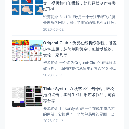
文、视频和打印模板，助您轻松制作各类
纸飞机
资源简介 Fold 'N Fly是一个专注于纸飞机折
叠教程的网站，提供了丰富的纸飞机设计数
据库和易于理解的折叠说明。 通过图文步
2026-08-02
骤、视频演示和可打印的折叠图纸，用户能
轻松制作各种类型的纸飞机，无论是追求飞
Origami-Club：免费在线折纸教程，涵盖
行距离、滞空时间，还是特技飞行，都能在
多种主题，从简单到复杂，包括动植物、
这里找到合适的纸飞机模型。此外，网站还
食物、家具等
提供了纸飞机
资源简介 一个名为Origami-Club的在线折纸
教程库。 该网站提供从简单到复杂的各种折
纸教程，涵盖动物、植物、食物、家具等多
2026-07-29
种主题，适合不同水平的折纸爱好者。
Origami-Club的功能特点，如免费教程、海
TinkerSynth：在线艺术生成网站，轻松
量资源、详细分类、图文并茂、难度分级
拖拽点击，实时生成抽象艺术作品，可保
等，并提供了使用指南、支持平台、产
存分享
资源简介 TinkerSynth是一个在线生成艺术
的网站，它提供了一个简单易用的界面，让
用户可以通过拖拽、点击等操作，实时调整
2026-07-12
各种参数，生成独一无二的抽象艺术作品。