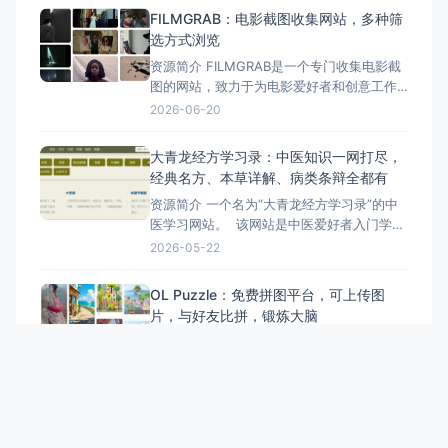
这个网站的功能丰富，无需任何编程知识就
FILMGRAB：电影截图收集网站，多种筛
能上手，而且每次调整参数都能实时看到图
选方式浏览
像的变化。生成的作品可以保存为壁纸，并
资源简介 FILMGRAB是一个专门收集电影截
分享给朋友。
图的网站，致力于为电影爱好者和创意工作
者提供一个高质量的电影剧照资源库。 通过
2026-06-20
这个网站，用户可以按导演、摄影师、美术
指导、服装设计师、宽高比、国家、类型和
大青龙经方学习录：中医知识一网打尽，
年份等多种方式浏览电影截图，轻松发现喜
经典名方、本草详解、病类条辩全都有
欢的电影画面。 FILMGRAB拥有海量电影截
资源简介 一个名为“大青龙经方学习录”的中
图
医学习网站。 该网站是中医爱好者入门学
习、传承中医经典的理想平台，它涵盖了经
2026-05-22
典名方、本草详解、条辩病等中医知识。网
站通过经方、本草、条辩、病类、典籍五个
OL Puzzle：免费拼图平台，可上传图
方面，详细记录了学习中医的感悟和心得。
片，与好友比拼，锻炼大脑
此外，该网站还提供了许多功能特征，如按
资源简介 这款名为OL Puzzle的在线，提供
拼音首
了海量精选的优质免费在线拼图游戏，让玩
家在拼图中享受乐趣、消磨时间并锻炼大
2026-05-18
脑。 OL Puzzle不仅提供了丰富的拼图资
源，还允许玩家上传自定义图片，创建独一
无二的拼图游戏，并与其他玩家进行比拼。