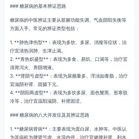
### 糖尿病的基本辨证思路
糖尿病的中医辨证主要从脏腑功能失调、气血阴阳失衡等
方面入手。常见的辨证类型包括：
1. **肺热津伤型**：表现为多饮、多尿、消瘦等症状，治
疗宜清热润肺、生津止渴。
2. **胃热炽盛型**：表现为多食、易饥、口渴等，治疗宜
清胃泻火、养阴增液。
3. **肾阴亏虚型**：表现为尿频量多、浑浊如膏脂，治疗
宜滋阴补肾、固摄下元。
4. **阴阳两虚型**：表现为多饮多尿、面色黧黑、形寒肢
冷等，治疗宜温阳滋阴、补肾固涩。
### 糖尿病的八大并发症及其辨证思路
1. **糖尿病肾病**：主要表现为蛋白尿、水肿等。中医认
为其病机为脾肾亏虚、水湿内停，治疗宜健脾补肾、利水