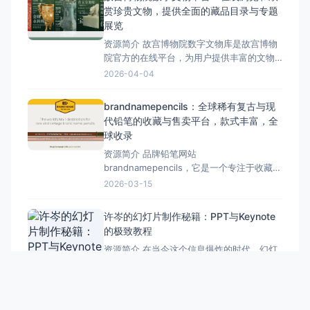
类。 用户可以在这个网站上浏览和下载高分
赏珍贵文物，提供全面的藏品目录与专题
辨率的自由版权经典作品。此外，该网站还
展览
提供了A-Z排序、
资源简介 故宫博物院数字文物库是故宫博物
院官方的在线平台，为用户提供丰富的文物
资源。 该平台不仅提供藏品总目浏览，还推
2026-04-04
出各种专题文物展览，如生肖文物专题、殷
墟甲骨文专题等，让用户在线欣赏中华瑰
brandnamepencils：全球稀有复古与现
宝。 该平台具有官方权威、藏品丰富、功能
代铅笔的收藏与售卖平台，款式丰富，全
多样等特点。用户可以方便地查找文物信
球收录
息，浏览专题展览，
资源简介 品牌铅笔网站
brandnamepencils，它是一个专注于收藏和
出售全球各地稀有复古及现代铅笔的网站。
2026-03-15
&nbsp; 该网站拥有海量的铅笔收藏，款式
众多，收录的铅笔公司来自全球各地。除了
许岑的幻灯片制作秘籍：PPT与Keynote
在线商店的功能，它更像是一个铅笔博物
的极致教程
馆，展示了从复古到现代的各种铅笔。此
资源简介 在当今这个信息爆炸的时代，幻灯
外，网站还提供了
片已成为我们传递信息、展示成果的重要工
具。无论是商务汇报、学术演讲还是教育培
2024-10-28
训，一份出色的幻灯片都能为我们的表达增
色不少。而许岑，作为一位资深的幻灯片制