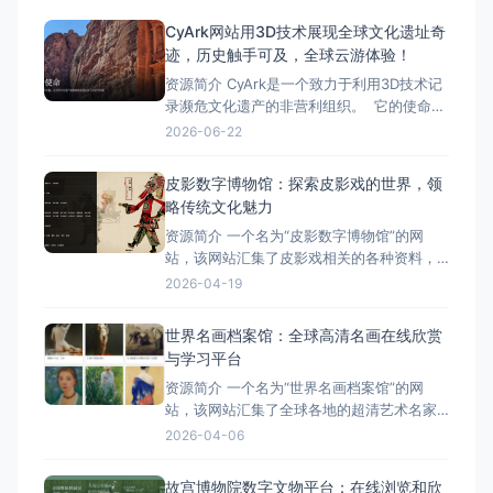
CyArk网站用3D技术展现全球文化遗址奇
迹，历史触手可及，全球云游体验！
资源简介 CyArk是一个致力于利用3D技术记
录濒危文化遗产的非营利组织。 它的使命是
保护历史、赋能社区、启发观众，通过3D文
2026-06-22
档记录濒危文化遗址，为当地社区提供工具
和培训以保护他们的遗产，并通过沉浸式故
皮影数字博物馆：探索皮影戏的世界，领
事将过去带给观众。CyArk的核心功能包括使
略传统文化魅力
用3D技术精确记录濒危文化遗址、为文化遗
资源简介 一个名为“皮影数字博物馆”的网
产的管
站，该网站汇集了皮影戏相关的各种资料，
包括历史文献、学术研究、表演视频、制作
2026-04-19
教程和精美图片等。 这是一个数字版皮影博
物馆，不仅是一个网站，更是一个汇聚海量
世界名画档案馆：全球高清名画在线欣赏
皮影艺术资源的在线殿堂。在这个博物馆
与学习平台
里，你可以深入了解皮影戏的起源发展、地
资源简介 一个名为“世界名画档案馆”的网
方特色、民俗文化和表演技
站，该网站汇集了全球各地的超清艺术名家
绘画作品，特别是古典油画。 网站提供了详
2026-04-06
细的分类，如抽象主义、人物画、风景画
等，以及按名家、流派、国籍等进行的分
故宫博物院数字文物平台：在线浏览和欣