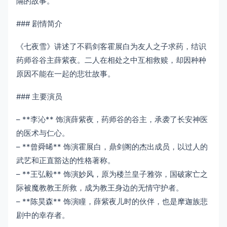
隔的故事。
### 剧情简介
《七夜雪》讲述了不羁剑客霍展白为友人之子求药，结识
药师谷谷主薛紫夜。二人在相处之中互相救赎，却因种种
原因不能在一起的悲壮故事。
### 主要演员
– **李沁** 饰演薛紫夜，药师谷的谷主，承袭了长安神医
的医术与仁心。
– **曾舜晞** 饰演霍展白，鼎剑阁的杰出成员，以过人的
武艺和正直豁达的性格著称。
– **王弘毅** 饰演妙风，原为楼兰皇子雅弥，国破家亡之
际被魔教教王所救，成为教王身边的无情守护者。
– **陈昊森** 饰演瞳，薛紫夜儿时的伙伴，也是摩迦族悲
剧中的幸存者。