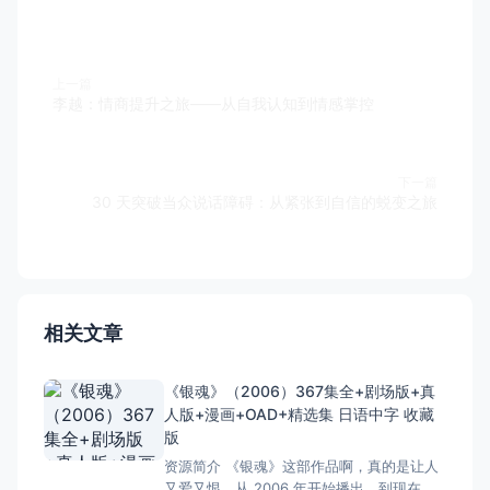
上一篇
李越：情商提升之旅——从自我认知到情感掌控
下一篇
30 天突破当众说话障碍：从紧张到自信的蜕变之旅
相关文章
《银魂》（2006）367集全+剧场版+真
人版+漫画+OAD+精选集 日语中字 收藏
版
资源简介 《银魂》这部作品啊，真的是让人
又爱又恨。从 2006 年开始播出，到现在都