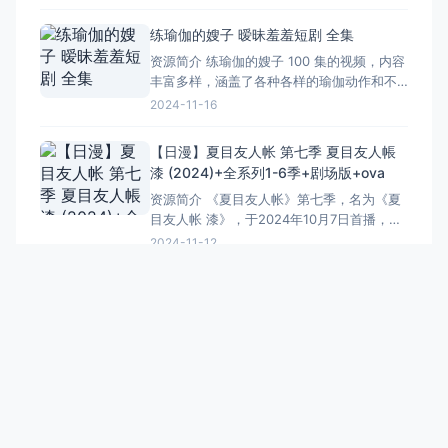
象和引人入胜的故事情节吸引观众的眼球。
这些短剧涵盖了各种各样的题材，从悬疑推
练瑜伽的嫂子 暧昧羞羞短剧 全集
理到爱情故事，从喜剧搞笑到科幻冒险，有
资源简介 练瑜伽的嫂子 100 集的视频，内容
尽有。每一部短剧经过精心制作，画面精
丰富多样，涵盖了各种各样的瑜伽动作和不
美，音效出色，给观众带来
同的练习场景。 视频里的嫂子可不一般，她
2024-11-16
有着专业的瑜伽知识和丰富的练习经验。每
一个动作她都会讲解得细致入微，从呼吸的
【日漫】夏目友人帐 第七季 夏目友人帳
配合到身体的姿态，都交代得明明白白。而
漆 (2024)+全系列1-6季+剧场版+ova
且她的动作特别标准，无论是高难度的倒立
资源简介 《夏目友人帐》第七季，名为《夏
还是优雅的伸展，
目友人帐 漆》，于2024年10月7日首播，延
续了系列的经典，深受观众喜爱。这部作品
2024-11-12
不仅讲述了夏目贵志与妖怪之间的温馨故
事，还深入探讨了友情、亲情和成长等主
题。 ### 主要角色和剧情 - **夏目贵志
**：主角，能看见妖怪，继承了祖母的《友
人帐
PPbuzz
PP分享
Copyright © 2026 PPbuzz
AeroCore
Powered by WordPress