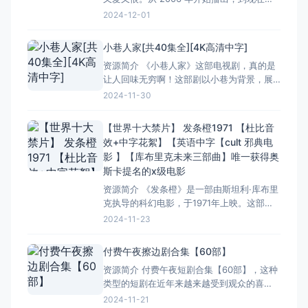
367 集全了，还有剧场版、真人版、漫画、
2024-12-01
OAD 还有精选集，日语中字，这简直就是个
宝藏库啊！对于咱们这些喜欢这部作品的粉
小巷人家[共40集全][4K高清中字]
丝来说，那收藏版简直就是梦寐以求的。 这
资源简介 《小巷人家》这部电视剧，真的是
部剧啊，搞笑的时候能让你笑出腹肌，那些
让人回味无穷啊！这部剧以小巷为背景，展
无厘头
现了普通百姓家的生活百态。一共40集，每
2024-11-30
一集都让人看得津津有味。 里面的场景布置
得特别真实，仿佛就是我们身边那些普普通
【世界十大禁片】 发条橙1971 【杜比音
通的小巷。演员们的表演也很接地气，让人
效+中字花絮】【英语中字【cult 邪典电
感觉就像是在看自己邻居的故事。特别是那
影 】【库布里克未来三部曲】唯一获得奥
些细节描写，真的让人
斯卡提名的x级电影
资源简介 《发条橙》是一部由斯坦利·库布里
克执导的科幻电影，于1971年上映。这部电
影因其大量的暴力和性内容而在英国被禁30
2024-11-23
年，但它仍然被认为是电影史上的经典之
作。影片讲述了在未来社会，一个极端暴力
付费午夜擦边剧合集【60部】
的少年亚历克斯在经历“厌恶疗法”后，试图适
资源简介 付费午夜短剧合集【60部】，这种
应社会规范的故事。这种疗法试图通过生理
类型的短剧在近年来越来越受到观众的喜
和心理的双重手段来消
爱。它们通常以紧凑的剧情、丰富的人物形
2024-11-21