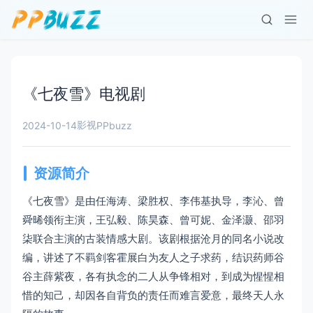
《七夜雪》电视剧
影视
2024-10-14
PPbuzz
资源简介
《七夜雪》是由任海涛、梁胜权、李伟基执导，李沁、曾
舜晞领衔主演，王弘毅、陈昊森、曾可妮、金泽灏、邵羽
柒联合主演的古装情感大剧。该剧根据沧月的同名小说改
编，讲述了不羁剑客霍展白为友人之子求药，结识药师谷
谷主薛紫夜，各有执念的二人从争锋相对，到成为惺惺相
惜的知己，却因各自背负的责任而难言爱意，最终天人永