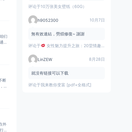
评论于
10万张美女壁纸（60G）
10月7日
h9052300
無有效連結，勞煩修復~ 謝謝
咱们
通的
评论于
女性魅力提升之旅：20堂情趣指南课揭秘
8月28日
LinZEW
就没有链接可以下载
不断
评论于
我来教你变富 [pdf+全格式]
，结
在外
行了