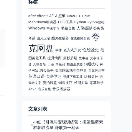
标签
after effects AE
AI壁纸
ChatGPT
Linux
Markdown编辑器
OCR工具
Python
Python教程
Windows
人像摄影
书籍合集
公务员
中医学习
夸
考试
图片生成器
图片压缩
在线视频剪辑
克网盘
性经验史
嵌入式开发
截
字体
图美化工具
提升情商
摄影后期
故事会
文字转语
沟通技巧
音
无损音乐
日漫
李银河
梗图生成器
种
约会高手
美国国家地理全球史
子网站
自媒体运营
英语口语
英语学习
认知提升
视频下载工具
语
资治通鉴
销售技巧
长期关系
零基础学
音转文字
Java
音乐播放器
音乐合集
文章列表
小红书引流与变现训练营：搬运混剪素
材获取流量 赚取第一桶金