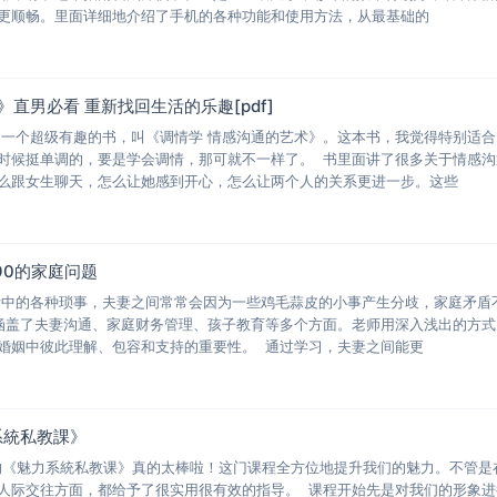
更顺畅。里面详细地介绍了手机的各种功能和使用方法，从最基础的
直男必看 重新找回生活的乐趣[pdf]
了一个超级有趣的书，叫《调情学 情感沟通的艺术》。这本书，我觉得特别适合
时候挺单调的，要是学会调情，那可就不一样了。 书里面讲了很多关于情感沟
么跟女生聊天，怎么让她感到开心，怎么让两个人的关系更进一步。这些
90的家庭问题
活中的各种琐事，夫妻之间常常会因为一些鸡毛蒜皮的小事产生分歧，家庭矛盾
涵盖了夫妻沟通、家庭财务管理、孩子教育等多个方面。老师用深入浅出的方式
婚姻中彼此理解、包容和支持的重要性。 通过学习，夫妻之间能更
力系統私教課》
 良叔的《魅力系統私教课》真的太棒啦！这门课程全方位地提升我们的魅力。不管是
人际交往方面，都给予了很实用很有效的指导。 课程开始先是对我们的形象进