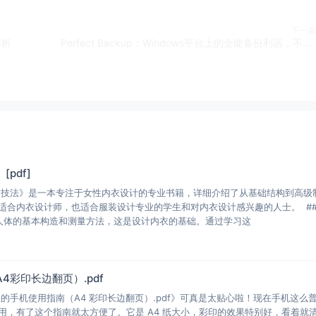
下一篇
解析
Perfect Backup：Windows平台上的全能备份利器，不可或缺的免费神器
pdf]
图技法》是一本专注于女性内衣设计的专业书籍，详细介绍了从基础结构到高级
适合内衣设计师，也适合服装设计专业的学生和对内衣设计感兴趣的人士。 ##
人体的基本构造和测量方法，这是设计内衣的基础。通过学习这
4彩印长边翻页）.pdf
的手机使用指南（A4 彩印长边翻页）.pdf》可真是太贴心啦！现在手机这么
用，有了这个指南就太方便了。它是 A4 纸大小，彩印的效果特别好，看着就