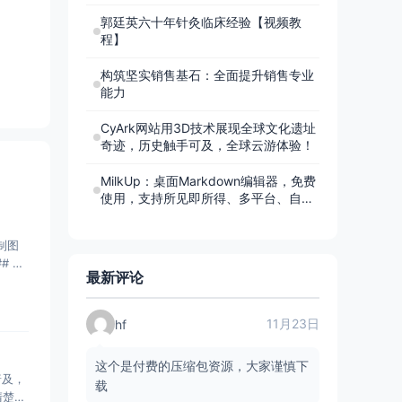
郭廷英六十年针灸临床经验【视频教
程】
构筑坚实销售基石：全面提升销售专业
能力
CyArk网站用3D技术展现全球文化遗址
奇迹，历史触手可及，全球云游体验！
MilkUp：桌面Markdown编辑器，免费
使用，支持所见即所得、多平台、自定
义主题和图床
制图
# 基
最新评论
11月23日
hf
这个是付费的压缩包资源，大家谨慎下
普及，
载
清楚。