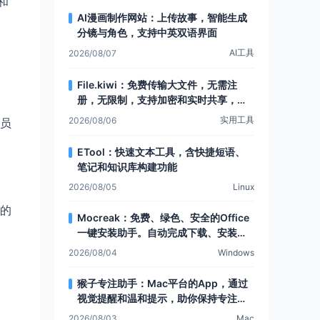
和
AI漫画制作网站：上传故事，智能生成
分镜与角色，支持中英双语界面
AI工具
2026/08/07
File.kiwi：免费传输大文件，无需注
册，无限制，支持加密和实时共享，还
有Web文件夹功能
实用工具
2026/08/06
员
ETool：快速文本工具，含快捷短语、
笔记和知识库构建功能
2026/08/05
Linux
的
Mocreak：免费、绿色、安全的Office
一键安装助手。自动完成下载、安装和
部署，让Office安装更简单，支持多种
2026/08/04
Windows
安装模式和个性化设置
猴子专注助手：Mac平台的App，通过
视觉提醒和温和提示，助你保持专注，
提升注意力
2026/08/03
Mac