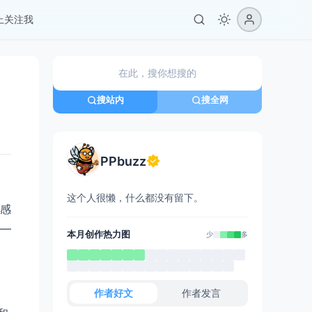
er上关注我
搜站内
搜全网
PPbuzz
这个人很懒，什么都没有留下。
感
—
本月创作热力图
少
多
作者好文
作者发言