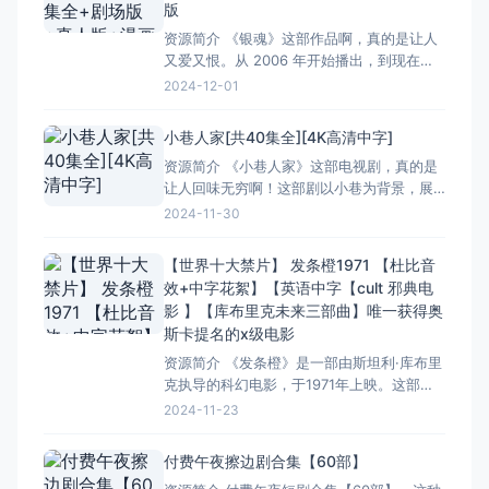
版
资源简介 《银魂》这部作品啊，真的是让人
又爱又恨。从 2006 年开始播出，到现在都
367 集全了，还有剧场版、真人版、漫画、
2024-12-01
OAD 还有精选集，日语中字，这简直就是个
宝藏库啊！对于咱们这些喜欢这部作品的粉
小巷人家[共40集全][4K高清中字]
丝来说，那收藏版简直就是梦寐以求的。 这
资源简介 《小巷人家》这部电视剧，真的是
部剧啊，搞笑的时候能让你笑出腹肌，那些
让人回味无穷啊！这部剧以小巷为背景，展
无厘头
现了普通百姓家的生活百态。一共40集，每
2024-11-30
一集都让人看得津津有味。 里面的场景布置
得特别真实，仿佛就是我们身边那些普普通
【世界十大禁片】 发条橙1971 【杜比音
通的小巷。演员们的表演也很接地气，让人
效+中字花絮】【英语中字【cult 邪典电
感觉就像是在看自己邻居的故事。特别是那
影 】【库布里克未来三部曲】唯一获得奥
些细节描写，真的让人
斯卡提名的x级电影
资源简介 《发条橙》是一部由斯坦利·库布里
克执导的科幻电影，于1971年上映。这部电
影因其大量的暴力和性内容而在英国被禁30
2024-11-23
年，但它仍然被认为是电影史上的经典之
作。影片讲述了在未来社会，一个极端暴力
付费午夜擦边剧合集【60部】
的少年亚历克斯在经历“厌恶疗法”后，试图适