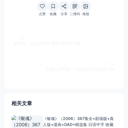
点赞
收藏
分享
二维码
海报
上一篇
朱老丝：让说话更有“逻辑”的艺术大师
下一篇
跨越心灵牢笼：12步走向心灵自由之旅
相关文章
《银魂》（2006）367集全+剧场版+真
人版+漫画+OAD+精选集 日语中字 收藏