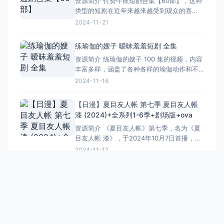
资源简介 付费午夜短剧合集【60部】，这种
应社会规范的故事。这种疗法试图通过生理
类型的短剧在近年来越来越受到观众的喜
和心理的双重手段来消
爱。它们通常以紧凑的剧情、丰富的人物形
2024-11-21
象和引人入胜的故事情节吸引观众的眼球。
这些短剧涵盖了各种各样的题材，从悬疑推
练瑜伽的嫂子 暧昧羞羞短剧 全集
理到爱情故事，从喜剧搞笑到科幻冒险，有
资源简介 练瑜伽的嫂子 100 集的视频，内容
尽有。每一部短剧经过精心制作，画面精
丰富多样，涵盖了各种各样的瑜伽动作和不
美，音效出色，给观众带来
同的练习场景。 视频里的嫂子可不一般，她
2024-11-16
有着专业的瑜伽知识和丰富的练习经验。每
一个动作她都会讲解得细致入微，从呼吸的
【日漫】夏目友人帐 第七季 夏目友人帳
配合到身体的姿态，都交代得明明白白。而
漆 (2024)+全系列1-6季+剧场版+ova
且她的动作特别标准，无论是高难度的倒立
资源简介 《夏目友人帐》第七季，名为《夏
还是优雅的伸展，
目友人帐 漆》，于2024年10月7日首播，延
续了系列的经典，深受观众喜爱。这部作品
2024-11-12
不仅讲述了夏目贵志与妖怪之间的温馨故
事，还深入探讨了友情、亲情和成长等主
题。 ### 主要角色和剧情 - **夏目贵志
**：主角，能看见妖怪，继承了祖母的《友
人帐
PPbuzz
PP分享