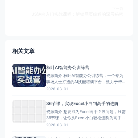
下一篇
JS逆向入门实战课程：解锁网页编程的深层秘密
相关文章
秋叶AI智能办公训练营
资源简介 秋叶AI智能办公训练营，一个专为
职场人士打造的AI技能培训平台，致力于帮
助学员掌握前沿的AI技术，从而提升工作效
2026-03-01
率和职场竞争力。这个训练营不仅提供了丰
富的课程内容，还采用了一种非常实用和高
36节课，实现Excel小白到高手的进阶
效的学习方式。 ### 课程内容 - **AI对话
资源简介 想要成为Excel高手？没问题，只需
技巧**：教授如何与AI工具进行有效沟
36节课，让你从Excel小白轻松进阶为高手！
这可不是吹牛，而是实实在在能达到的目
2026-03-01
标。 这36节课内容丰富，涵盖了Excel的各
个方面。从基础知识开始，一步步教你如何