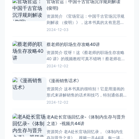
官场官运：中国千古官场沉浮规则解读
操作，如何设置格式，如何进行数据处理。
(俊明)
然后，课程会深入到更高级的功能，比如数
资源简介 《官场官运：中国千古官场沉浮规
据透
则解读 （俊明）》，这本书真的太有意思
啦！它把中国古代官场那些复杂而又微妙的
2024-12-03
规则，都一一给咱们剖析明白了。 书中详细
地讲述了古代官员们是如何升迁的，又有哪
蔡老师的职场生存攻略40讲
些因素会影响他们的仕途。从皇帝的喜好，
资源简介 哎呀！这《蔡老师的职场生存攻略
到权臣的争斗，再到官场的潜规则，都讲得
40 讲》的视频教程可真不错哟！蔡老师在视
头头是道。 而且
频里把职场的那些事儿讲得头头是道。 对于
2024-12-02
咱们这些在职场里打拼的人来说，那简直太
有用了。你看啊，这视频一共 40 讲，每一讲
《漫画销售话术》
都围绕着职场生存的要点展开。从怎么跟同
资源简介 这本书真的很特别！它是用漫画的
事友好相处，到如何巧妙应对领导布置的任
形式来讲解销售的话术和技巧，特别通俗易
务，再到怎
懂。您看这书的画风，生动有趣，人物形象
2024-12-02
鲜明，一下子就能吸引住人的目光。内容上
呢，它把销售过程中的各种情况都通过漫画
老A处长官场回忆录-《体制内生存与晋升
展现出来，比如怎么开场，怎么跟客户建立
之道》-视频共44讲
信任，怎么应对客户的拒绝等等。而且，书
资源简介 老A处长官场回忆录，《体制内生
中的对话特别接地气，就像是平常
存与晋升之道》，视频一共44讲，每一讲都