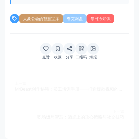
大象公会的智慧宝库
夸克网盘
每日冷知识
点赞
收藏
分享
二维码
海报
上一篇
MrBeast创作秘籍：员工培训手册——打造爆款视频的五大关键策略
下一篇
职场饭局智慧：酒桌上的攻心策略与社交技巧