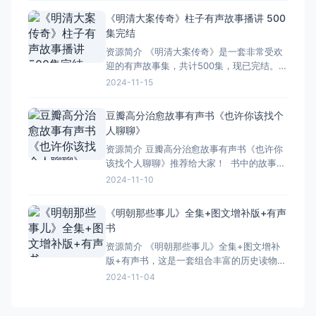
是对《蒋勋细说红楼梦》的详细介绍： 蒋勋
《明清大案传奇》柱子有声故事播讲 500
在讲解《红楼梦》时，注重从美的角度和情
集完结
感出发，深入挖掘文本中的微感觉。他的解
资源简介 《明清大案传奇》是一套非常受欢
读不仅忠于原著，而且能够
迎的有声故事集，共计500集，现已完结。
这套故事集以明清时期为背景，精心挑选了
2024-11-15
一系列引人入胜的历史大案，通过生动的讲
述和细腻的描绘，将那个时代的风云变幻、
豆瓣高分治愈故事有声书《也许你该找个
人情冷暖现得淋漓尽致。 每一个案件都充满
人聊聊》
了悬念和惊，让听众在享受故事的同时，也
资源简介 豆瓣高分治愈故事有声书《也许你
能感受到历史
该找个人聊聊》推荐给大家！ 书中的故事特
别真实，讲述了一个通人面对生活的种种困
2024-11-10
境，如何通过与他人交流，逐渐走出阴霾的
过程。每一个故事都让人感同身受，仿佛就
《明朝那些事儿》全集+图文增补版+有声
是发生在自己身边的事儿。 而且啊，这本书
书 ​ ​​​
不仅仅关注个人的成长，还涉及到人际关
资源简介 《明朝那些事儿》全集+图文增补
系、情感婚等多个
版+有声书，这是一套组合丰富的历史读物，
它不仅包含了原书的精彩内容，还增加了图
2024-11-04
文并茂的增补资料，以及方便听读的有声版
本。这套书以其独特的叙述方式，生动地再