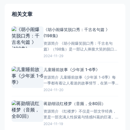
相关文章
《胡小闹爆笑脱口秀：千古名句篇 》
(198集)
资源简介 《胡小闹爆笑脱口秀：千古名句
篇》（198集）是一部让人捧腹大笑的脱口秀
节目。这部节目以千古名句为素材，通过幽
2024-11-29
默风趣的方式重新演绎这些经典名句，让人
在欢笑中领略到古人的智慧与才情。 这部节
儿童睡前故事《少年派 1-6季》
目不仅有趣，还具有很高的教育意义。通过
资源简介 儿童睡前故事《少年派 1-6季》每
观看这部节目，观众可以在轻松愉快的氛围
一季都有着让人着迷的故事情节，在第一季
中学习到许多古代文学
里，少年派开启了充满奇幻色彩的冒险之
2024-11-20
旅。他勇敢地面对各种未知，那种无畏的精
神让人佩服。 第二季，派又结识了许多新伙
蒋勋细说红楼梦（音频，全80回）
伴，们一起在困难面前相互扶持，真的是很
资源简介 《红楼梦》不仅是一部文学经典，
感人。 到了第三季，剧情更加跌宕起伏，派
更是一部充满人性探索与情感纠葛的巨著。
面临着前所未
蒋勋的解读，以其独特的视角和深邃的情
2024-11-19
感，为我们揭了这部作品的丰富内涵。以下