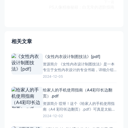
下一篇
PS人像精修秘籍：白无常的进阶指南
相关文章
《女性内衣设计制图技法》[pdf]
资源简介 《女性内衣设计制图技法》是一本
专注于女性内衣设计的专业书籍，详细介绍
了从基础结构到高级制图技巧的各个方面。
2024-12-05
这本书不仅适合内衣设计师，也适合服装设
计专业的学生和对内衣设计感兴趣的人士。
给家人的手机使用指南（A4彩印长边翻
### 基础知识 书中首先介绍了女性人体的基
页）.pdf
本构造和测量方法，这是设计内衣的基础。
资源简介 哎呀！这个《给家人的手机使用指
通过学习这
南（A4 彩印长边翻页）.pdf》可真是太贴心
啦！现在手机这么普及，但很多人尤其是长
2024-12-02
辈们不太会用，有了这个指南就太方便了。
它是 A4 纸大小，彩印的效果特别好，看着