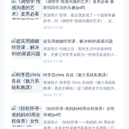
《调情学 情感沟通的艺术》直男必看 重
就清楚。长边翻页的设计也让阅读起来更顺
新找回生活的乐趣[pdf]
畅。里面详细地介绍了手机的各种功能和使
资源简介 哎呀，最近我发现了一个超级有趣
用方法，从最基础的
的书，叫《调情学 情感沟通的艺术》。这本
书，我觉得特别适合咱们这些直男们看。咱
2024-11-30
们的生活有时候挺单调的，要是学会调情，
那可就不一样了。 书里面讲了很多关于情感
超实用婚姻经营课，解决90的家庭问题
沟通的小技巧，真的很有用。比如怎么跟女
资源简介 结婚之后，面对生活中的各种琐
生聊天，怎么让她感到开心，怎么让两个人
事，夫妻之间常常会因为一些鸡毛蒜皮的小
的关系更进一步。这些
事产生分歧，家庭矛盾不断升级。 这门课程
2024-11-28
内容全面，涵盖了夫妻沟通、家庭财务管
理、孩子教育等多个方面。老师用深入浅出
柯李思chris 良叔《魅力系統私教課》
的方式，结合真实的案例，让我们明白了婚
资源简介 柯李思 Chris 良叔的《魅力系統私
姻中彼此理解、包容和支持的重要性。 通过
教课》真的太棒啦！这门课程全方位地提升
学习，夫妻之间能更
我们的魅力。不管是在外形上，还是内在修
2024-11-27
养，甚至是人际交往方面，都给予了很实用
很有效的指导。 课程开始先是对我们的形象
《轻松怀孕-准妈妈40周全程保养》女性
进行了全面的分析，让我们清楚自身的优缺
保健[pdf]
点。接着通过一系列的训练，让我们学会了
资源简介 《轻松怀孕——准妈妈 40 周全程
如何打造出既符
保养》这本女性保健书籍真的太实用啦！它