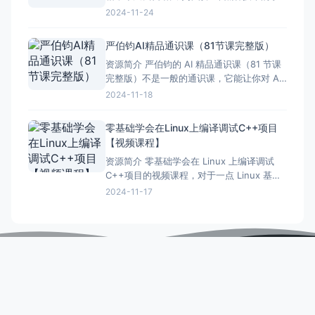
习书籍，可都是大合集哦！ 首先得提的就是
2024-11-24
《黑客与画家》，这本书啊，虽然不是专门
讲黑客技术的，但里面提到的很多思维方式
严伯钧AI精品通识课（81节课完整版）
和技术理念，对学习黑客技术还是很有帮助
资源简介 严伯钧的 AI 精品通识课（81 节课
的。 还有《深入理解计算机系统》，这本书
完整版）不是一般的通识课，它能让你对 AI
讲的是计算机底
有一个全面又深入的了解。 这 81 节课内容
2024-11-18
丰富多样，涵盖了 AI 的发展历程、核心技术
原理、实际应用场景等等。严伯钧老师用通
零基础学会在Linux上编译调试C++项目
俗易懂的语言，把那些复杂难懂的 AI 知识讲
【视频课程】
得清晰明了。 课程一开始
资源简介 零基础学会在 Linux 上编译调试
C++项目的视频课程，对于一点 Linux 基础
都没有，又想学习在上面搞 C++开发的同学
2024-11-17
来说，简直就是福音呀！ 这视频课程安排得
十分系统全面。一开始会先悉 Linux 的基本
操作界面和常用命令，让你能有个初步的认
识。然后再慢慢深入，教你如何在
PPbuzz
PP分享