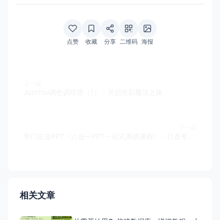
点赞
收藏
分享
二维码
海报
上一篇
JustYou调色训练营（1）：开启色彩魔法之旅
下一篇
旁门左道PPT《八合一PPT一站式系统课程》：打造专业演示的终极指南
相关文章