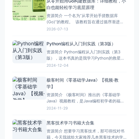
从零开始用Go构建数据库：详细教程，小
白也能轻松学习底层原理
资源简介 一个名为“从零开始手搓数据库
(Go)”的教程。 该教程旨在通过循序渐进的
小步骤，手把手教读者使用Go语言从零开始
2026-07-13
打造数据库，每步仅涉及几十行代码，适合
各个水平的开发者学习。 教程的核心内容涵
Python编程从入门到实践（第3版）
盖数据库的底层原理、KV存储引擎、SQL和
资源简介 Python编程从入门到实践（第3
LSM树索引等数据库核心组件的实现。
版），这本书真的是我学习Python的救星
啊！从我开始接触编程的时候，我就对
2024-12-04
Python这门语言情有独钟。这本书详细地介
绍了Python的基本语法、数据结构，还有各
极客时间《零基础学Java》【视频·教
种实用的模块和库，让我能够轻松上手。 书
学】
中不仅有丰富的理论知识，还有很多实际的
资源简介 《极客时间》推出的《零基础学
应用案
Java》视频教程，是Java编程初学者的福
音。该课程由资深Java工程师主讲，内容全
2024-11-29
面，涵盖了从Java语言基础到面向对象编
程、集合框架、多线程、网络编程、数据库
黑客技术学习书籍大合集
操作等核心知识点。课程采用丰富的实战案
资源简介 想要学习黑客技术，那可得找对书
例，帮助学员快速掌握Java编程技能，为后
籍，今天我就给大家推荐几本黑客技术的学
续深入学习和开发