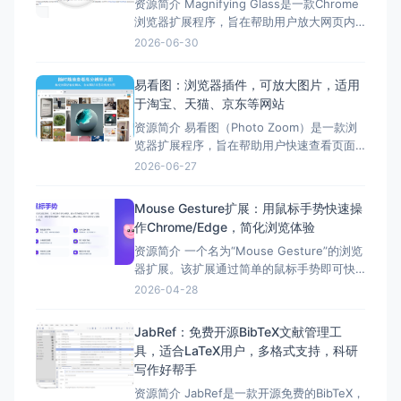
资源简介 Magnifying Glass是一款Chrome
浏览器扩展程序，旨在帮助用户放大网页内
容，解决小字看不清的问题。 它通过显示缩
2026-06-30
放的图像，使所选区域详细可见，而不会影
响网页的其余部分。这款扩展程序具有一键
易看图：浏览器插件，可放大图片，适用
放大的功能，用户只需按下快捷键或使用右
于淘宝、天猫、京东等网站
键菜单即可启动放大镜功能。 除此之
资源简介 易看图（Photo Zoom）是一款浏
览器扩展程序，旨在帮助用户快速查看页面
中缩略图对应的高清大图。 它通过智能看图
2026-06-27
脚本，支持淘宝、天猫、京东、微博、B站等
多个网站。用户只需将鼠标悬停在缩略图
Mouse Gesture扩展：用鼠标手势快速操
上，即可展示相应的高分辨率图片，无需点
作Chrome/Edge，简化浏览体验
击。 此外，易看图还提供了多种功能，如丰
资源简介 一个名为“Mouse Gesture”的浏览
富的快
器扩展。该扩展通过简单的鼠标手势即可快
速完成各种操作，提高浏览体验。 该扩展的
2026-04-28
功能特点，如智能手势识别、丰富的预设手
势、超级拖拽、图片预览、弹窗预览等功
JabRef：免费开源BibTeX文献管理工
能。 该扩展简单易用，功能强大，适合各种
具，适合LaTeX用户，多格式支持，科研
使用场景。感兴趣的小伙伴们，不妨试一试
写作好帮手
哦
资源简介 JabRef是一款开源免费的BibTeX，