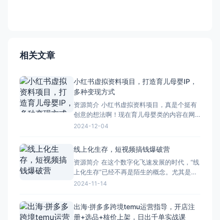
相关文章
小红书虚拟资料项目，打造育儿母婴IP，
多种变现方式
资源简介 小红书虚拟资料项目，真是个挺有
创意的想法啊！现在育儿母婴类的内容在网
络上越来越受欢迎，打造一个育儿母婴IP确实
2024-12-04
是个不错的选择。通过这个项目，可以分享
各种育儿知识、母婴产品推荐、亲子教育等
线上化生存，短视频搞钱爆破营
方面的内容，吸引一大批宝妈宝爸的关注。
资源简介 在这个数字化飞速发展的时代，“线
而且，这个项目还有很多种变现方式呢！比
上化生存”已经不再是陌生的概念。尤其是短
如可以通过广告合作
视频平台的崛起，让许多人看到了新的商
2024-11-14
机。。 想要通过短视频赚钱？没问题，这个
教程会详细地告诉你如何从零开始打造爆款
出海·拼多多跨境temu运营指导，开店注
视频。从选题策划到拍摄剪辑，每一个步骤
册+选品+核价上架，日出千单实战课