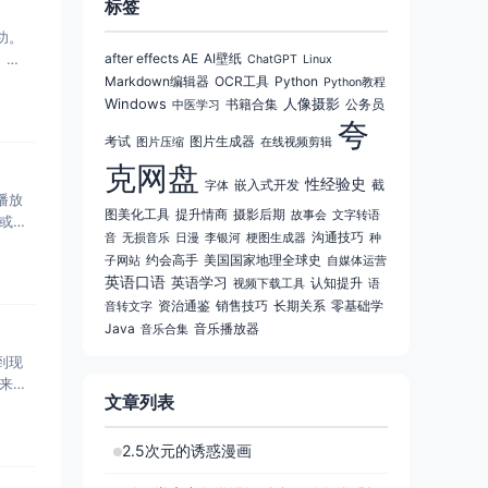
标签
功。
。
after effects AE
AI壁纸
ChatGPT
Linux
Markdown编辑器
OCR工具
Python
Python教程
Windows
人像摄影
书籍合集
公务员
中医学习
夸
考试
图片生成器
图片压缩
在线视频剪辑
克网盘
性经验史
嵌入式开发
截
字体
播放
图美化工具
提升情商
摄影后期
故事会
文字转语
或者
沟通技巧
音
无损音乐
日漫
李银河
梗图生成器
种
约会高手
美国国家地理全球史
子网站
自媒体运营
英语口语
英语学习
认知提升
视频下载工具
语
资治通鉴
销售技巧
长期关系
零基础学
音转文字
Java
音乐播放器
音乐合集
到现
来解
文章列表
2.5次元的诱惑漫画