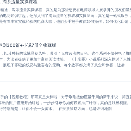
，淘系流量实操课程
到精通，淘系流量实操课程，真的是为那些想要在电商领域大展拳脚的朋友们量
的电商知识讲起，还深入到了淘系流量的获取和实操层面，真的是一站式服务
是有着丰富实战经验的电商大咖，他们会手把手教你如何操作，如何优化店铺
剧300篇+小说7册全收藏版
品，以其独特的惊悚悬疑风格，吸引了无数读者的目光。这个系列不仅包括了蜘
本，为读者提供了更加丰富的阅读体验。 《十宗罪》小说系列深入探讨了人性
，展现了罪犯的残忍与受害者的无助。每个故事都充满了悬念和惊喜，让读
高手的【视频教程】那可真是太棒啦！对于刚刚接触巨量千川的新手来说，简直
基础的账户搭建开始讲起，一步步引导你如何设置推广计划，真的是浅显易懂。
得特别清楚，让你不会一头雾水。 在投放策略方面，也是详细地剖