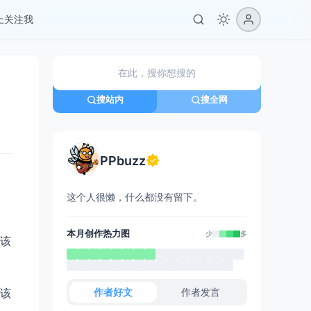
er上关注我
搜站内
搜全网
PPbuzz
这个人很懒，什么都没有留下。
本月创作热力图
少
多
该
作者好文
作者发言
该