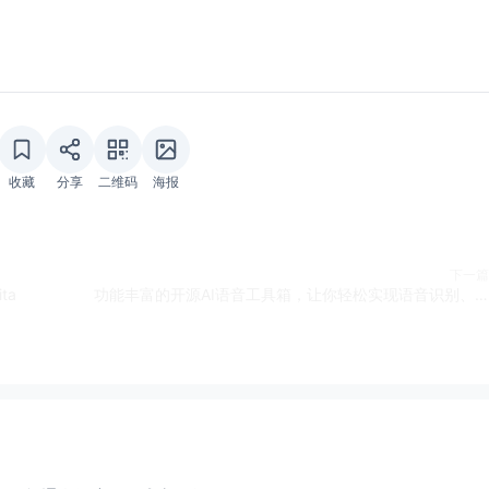
收藏
分享
二维码
海报
下一篇
ta
功能丰富的开源AI语音工具箱，让你轻松实现语音识别、转录和合成——Easy Voice Toolkit