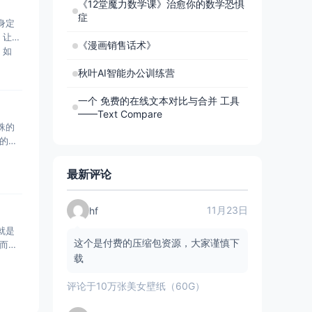
《12堂魔力数学课》治愈你的数学恐惧
症
身定
，让你
《漫画销售话术》
，如
秋叶AI智能办公训练营
一个 免费的在线文本对比与合并 工具
——Text Compare
蛛的
的黑
最新评论
11月23日
hf
就是
这个是付费的压缩包资源，大家谨慎下
而且
载
评论于
10万张美女壁纸（60G）