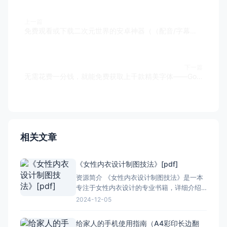
上一篇
免费观看或下载二次元世界的安卓神器（（配音/字幕）——Fogplix Anime
下一篇
无需花费一分钱，就能免费获取上千款精美字体——Google Fonts（谷歌字体）
相关文章
《女性内衣设计制图技法》[pdf]
资源简介 《女性内衣设计制图技法》是一本
专注于女性内衣设计的专业书籍，详细介绍
了从基础结构到高级制图技巧的各个方面。
2024-12-05
这本书不仅适合内衣设计师，也适合服装设
计专业的学生和对内衣设计感兴趣的人士。
给家人的手机使用指南（A4彩印长边翻