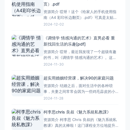
### 基础知识 书中首先介绍了女性人体的基
页）.pdf
本构造和测量方法，这是设计内衣的基础。
资源简介 哎呀！这个《给家人的手机使用指
通过学习这
南（A4 彩印长边翻页）.pdf》可真是太贴心
啦！现在手机这么普及，但很多人尤其是长
2024-12-02
辈们不太会用，有了这个指南就太方便了。
它是 A4 纸大小，彩印的效果特别好，看着
《调情学 情感沟通的艺术》直男必看 重
就清楚。长边翻页的设计也让阅读起来更顺
新找回生活的乐趣[pdf]
畅。里面详细地介绍了手机的各种功能和使
资源简介 哎呀，最近我发现了一个超级有趣
用方法，从最基础的
的书，叫《调情学 情感沟通的艺术》。这本
书，我觉得特别适合咱们这些直男们看。咱
2024-11-30
们的生活有时候挺单调的，要是学会调情，
那可就不一样了。 书里面讲了很多关于情感
超实用婚姻经营课，解决90的家庭问题
沟通的小技巧，真的很有用。比如怎么跟女
资源简介 结婚之后，面对生活中的各种琐
生聊天，怎么让她感到开心，怎么让两个人
事，夫妻之间常常会因为一些鸡毛蒜皮的小
的关系更进一步。这些
事产生分歧，家庭矛盾不断升级。 这门课程
2024-11-28
内容全面，涵盖了夫妻沟通、家庭财务管
理、孩子教育等多个方面。老师用深入浅出
柯李思chris 良叔《魅力系統私教課》
的方式，结合真实的案例，让我们明白了婚
资源简介 柯李思 Chris 良叔的《魅力系統私
姻中彼此理解、包容和支持的重要性。 通过
教课》真的太棒啦！这门课程全方位地提升
学习，夫妻之间能更