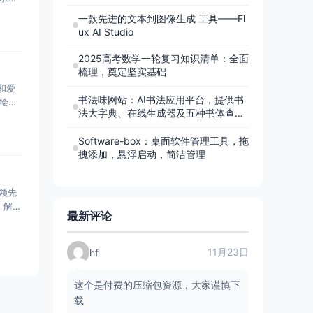
一款先进的文本到图像生成 工具——Fl
ux AI Studio
2025高考数学一轮复习知识清单：全面
梳理，奠定坚实基础
和爱
书法味网站：AI书法应用平台，提供书
绘制
法大字典、在线生成器及五种书体查询
功能
Software-box：桌面软件管理工具，拖
拽添加，悬浮启动，简洁管理
球领先
，解决
最新评论
11月23日
hf
这个是付费的压缩包资源，大家谨慎下
载