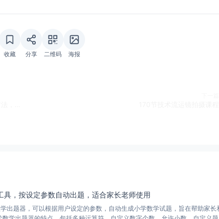
收藏
分享
二维码
海报
下一篇
一分钟学会，全自动挂机掘金项目，有人用我这个方法，一个月2W+，全程无干预，超简单
170节技术流运镜拍摄课程
工具，按设定参数自动出题，适合家长老师使用
数学出题器，可以根据用户设定的参数，自动生成小学数学试题，旨在帮助家长
学数学出题器的特点，包括多种运算符、自定义数字个数、允许小数、自定义题