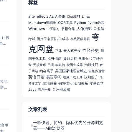
标签
after effects AE
AI壁纸
ChatGPT
Linux
Markdown编辑器
OCR工具
Python
Python教程
Windows
人像摄影
书籍合集
公务员
中医学习
夸
，让孩
考试
图片生成器
图片压缩
在线视频剪辑
果的
克网盘
性经验史
嵌入式开发
截
字体
图美化工具
提升情商
摄影后期
故事会
文字转语
沟通技巧
音
无损音乐
日漫
李银河
梗图生成器
种
约会高手
美国国家地理全球史
子网站
自媒体运营
英语口语
英语学习
认知提升
视频下载工具
语
界各地
资治通鉴
销售技巧
长期关系
零基础学
音转文字
牙语、
Java
音乐播放器
音乐合集
文章列表
一款快速、简约、隐私优先的开源浏览
教育书
器——Min浏览器
求的