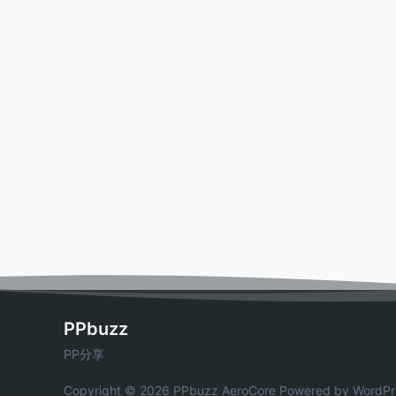
PPbuzz
PP分享
Copyright © 2026 PPbuzz
AeroCore
Powered by WordPr