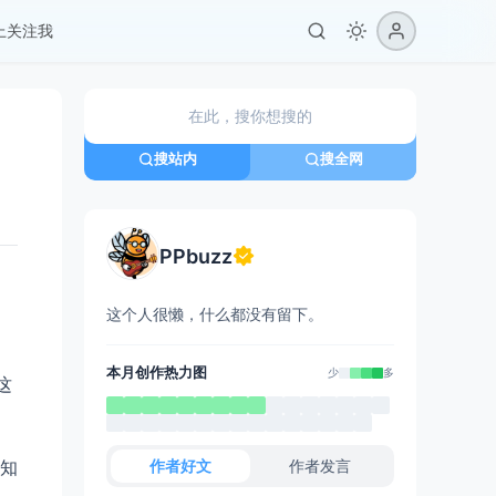
er上关注我
搜站内
搜全网
PPbuzz
这个人很懒，什么都没有留下。
本月创作热力图
少
多
这
作者好文
作者发言
知