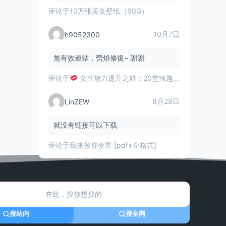
评论于
10万张美女壁纸（60G）
10月7日
h9052300
無有效連結，勞煩修復~ 謝謝
评论于
女性魅力提升之旅：20堂情趣指南课揭秘
8月28日
LinZEW
就没有链接可以下载
评论于
我来教你变富 [pdf+全格式]
搜站内
搜全网