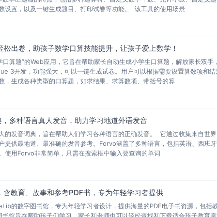
数设置，以及一键生成题目、打印试卷等功能。 该工具的使用场景
轻松出卷，助孩子数学口算技能提升，让孩子爱上数学！
数学口算题”的Web应用，它旨在帮助家长自动生成小学生口算题，解放家长双手
Vue 3开发，功能强大，可以一键生成试卷。用户可以根据需要设置算数项和结
数，生成各种类型的口算题，如求结果、求算数项、带括号的算
词典，多种语言真人发音，助力学习地道外语发音
球最大的发音词典，旨在帮助人们学习各种语言的正确发音。 它通过收集来自世
户提供最地道、最准确的发音参考。Forvo涵盖了多种语言，包括英语、西班
使用Forvo非常简单，只需在搜索框中输入要查询的单词
馆，含教育、故事和参考PDF书，专为年轻学习者提供
为WeLib的数字图书馆，专为年轻学习者设计，提供海量的PDF电子书资源，包括
图书馆旨在帮助孩子们学习，家长和老师也可以轻松查找和下载适合孩子教育需