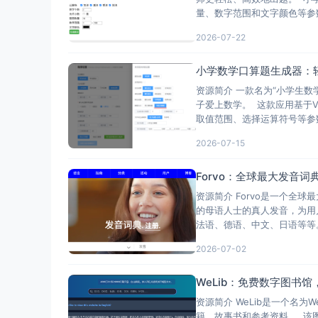
量、数字范围和文字颜色等参
2026-07-22
小学数学口算题生成器：
资源简介 一款名为“小学生
子爱上数学。 这款应用基于
取值范围、选择运算符号等参
2026-07-15
Forvo：全球最大发音
资源简介 Forvo是一个全
的母语人士的真人发音，为用
法语、德语、中文、日语等等。
2026-07-02
WeLib：免费数字图书
资源简介 WeLib是一个名
籍、故事书和参考资料。 该