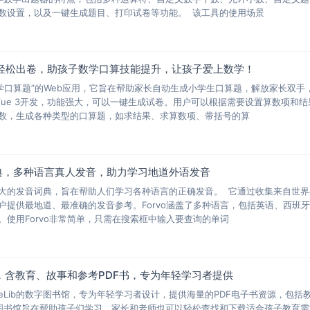
数设置，以及一键生成题目、打印试卷等功能。 该工具的使用场景
轻松出卷，助孩子数学口算技能提升，让孩子爱上数学！
数学口算题”的Web应用，它旨在帮助家长自动生成小学生口算题，解放家长双手
Vue 3开发，功能强大，可以一键生成试卷。用户可以根据需要设置算数项和结
数，生成各种类型的口算题，如求结果、求算数项、带括号的算
词典，多种语言真人发音，助力学习地道外语发音
球最大的发音词典，旨在帮助人们学习各种语言的正确发音。 它通过收集来自世
户提供最地道、最准确的发音参考。Forvo涵盖了多种语言，包括英语、西班
使用Forvo非常简单，只需在搜索框中输入要查询的单词
馆，含教育、故事和参考PDF书，专为年轻学习者提供
为WeLib的数字图书馆，专为年轻学习者设计，提供海量的PDF电子书资源，包括
图书馆旨在帮助孩子们学习，家长和老师也可以轻松查找和下载适合孩子教育需