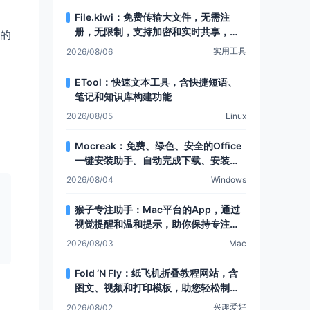
File.kiwi：免费传输大文件，无需注
册，无限制，支持加密和实时共享，还
的
有Web文件夹功能
实用工具
2026/08/06
ETool：快速文本工具，含快捷短语、
笔记和知识库构建功能
2026/08/05
Linux
Mocreak：免费、绿色、安全的Office
一键安装助手。自动完成下载、安装和
部署，让Office安装更简单，支持多种
2026/08/04
Windows
安装模式和个性化设置
猴子专注助手：Mac平台的App，通过
视觉提醒和温和提示，助你保持专注，
提升注意力
2026/08/03
Mac
Fold ‘N Fly：纸飞机折叠教程网站，含
图文、视频和打印模板，助您轻松制作
各类纸飞机
兴趣爱好
2026/08/02