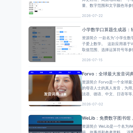
量、数字范围和文字颜色等参
2026-07-22
小学数学口算题生成器：
资源简介 一款名为“小学生
子爱上数学。 这款应用基于
取值范围、选择运算符号等参
2026-07-15
Forvo：全球最大发音
资源简介 Forvo是一个全
的母语人士的真人发音，为用
法语、德语、中文、日语等等。
2026-07-02
WeLib：免费数字图书
资源简介 WeLib是一个名
籍、故事书和参考资料。 该