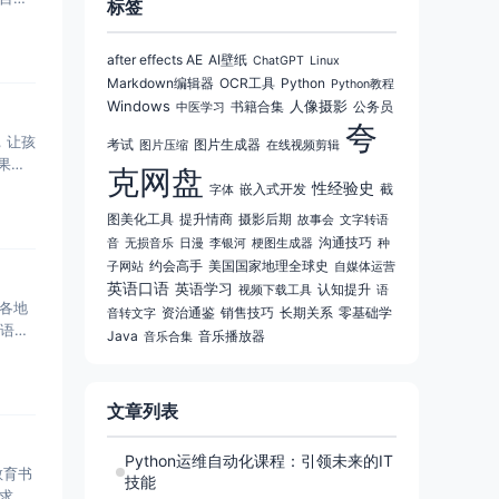
标签
after effects AE
AI壁纸
ChatGPT
Linux
Markdown编辑器
OCR工具
Python
Python教程
Windows
人像摄影
书籍合集
公务员
中医学习
夸
，让孩
考试
图片生成器
图片压缩
在线视频剪辑
果的
克网盘
性经验史
嵌入式开发
截
字体
图美化工具
提升情商
摄影后期
故事会
文字转语
沟通技巧
音
无损音乐
日漫
李银河
梗图生成器
种
约会高手
美国国家地理全球史
子网站
自媒体运营
英语口语
英语学习
认知提升
视频下载工具
语
界各地
资治通鉴
销售技巧
长期关系
零基础学
音转文字
牙语、
Java
音乐播放器
音乐合集
文章列表
Python运维自动化课程：引领未来的IT
教育书
技能
求的