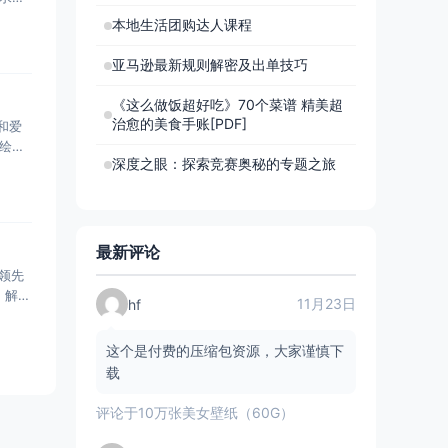
本地生活团购达人课程
亚马逊最新规则解密及出单技巧
《这么做饭超好吃》70个菜谱 精美超
治愈的美食手账[PDF]
和爱
绘制
深度之眼：探索竞赛奥秘的专题之旅
最新评论
球领先
，解决
11月23日
hf
这个是付费的压缩包资源，大家谨慎下
载
评论于
10万张美女壁纸（60G）