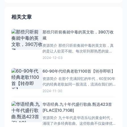
相关文章
那些只听前奏就中毒的英文歌，390万收
藏
资源简介 那些只听前奏就中毒的英文歌，真
的是让人欲罢不能。每次听到那熟悉的旋
律，心跳都会不由自主地加速，仿佛被某种
2024-12-03
神秘力量操控。这些歌曲的前奏，往往像是
有一种魔力，能够瞬间抓住你的耳朵，让你
60-90年代经典老歌1100首【转存即听】
沉浸在音乐的海洋中无法自拔。 我个人特别
资源简介 在那个充满回忆的年代，60至90年
喜欢那种节奏明快、充满活力的前奏，它们
代的经典老歌如同一股清流，流淌在我们的
就像是一股清流，在繁忙的
心间。这些歌曲不仅是音乐的瑰宝，更是我
2024-11-30
们青春岁月的见证。从《青藏高原》的高亢
激昂，到《月亮代表我的心》的柔情似水，
华语经典.九十年代盛行歌曲.甄选423首
每一首都承载着一段美好的故事。 那时候，
[FLAC][10.71GB]
我们没有智能手机，没有互联网，只有一台
资源简介 九十年代是华语乐坛的黄金时代，
收音机或是录音机，
涌现了许多经典歌曲。这些歌曲不仅旋律优