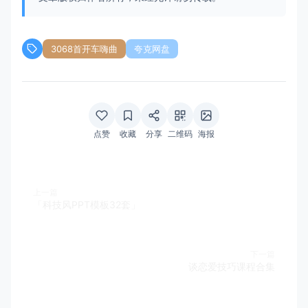
3068首开车嗨曲
夸克网盘
点赞
收藏
分享
二维码
海报
上一篇
「科技风PPT模板32套」
下一篇
谈恋爱技巧课程合集