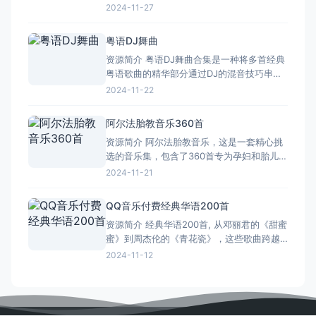
美，而且歌词深情，成为了无数人心中的回
2024-11-27
忆。九十年代盛行的歌曲种类繁多，从情歌
到民谣，从摇滚到流行，每一首都充满了时
粤语DJ舞曲
代的印记。 其中，《吻别》是张学友演唱的
资源简介 粤语DJ舞曲合集是一种将多首经典
一首经典情歌，以其深情款款的嗓音，唱出
粤语歌曲的精华部分通过DJ的混音技巧串联
了爱情中的无奈与释怀，
起来的音乐形式。这种舞曲以其独特的混音
2024-11-22
方式和粤语歌曲的经典元素深受听众喜爱。
粤语DJ舞曲合集通过DJ的混音技巧，将多首
阿尔法胎教音乐360首
经典粤语歌曲的精华部分串联起来，创造出
资源简介 阿尔法胎教音乐，这是一套精心挑
独特的音乐体验。这种混音方式不仅保留了
选的音乐集，包含了360首专为孕妇和胎儿设
原歌曲的经典旋
计的音乐作品。每一首都充满了温馨与和
2024-11-21
谐，旨在为孕妇创造一个宁静、舒适的孕期
环境，同时也有助于胎儿的健康成长。 这套
QQ音乐付费经典华语200首
音乐集涵盖了多种风格，既有柔和的古典音
资源简介 经典华语200首, 从邓丽君的《甜蜜
乐，也有轻松的流行曲目，还有大自然的声
蜜》到周杰伦的《青花瓷》，这些歌曲跨越
音，比如鸟鸣和水流。
了时间和空间的限制，成为了无数人心中的
2024-11-12
经典。它们不仅在华语乐坛上占有重要地
位，更是深深烙印在了一代又一代人的记忆
里。 这些经典华语歌曲的魅力可不止于此
哦！它们还能让我们在忙碌的生活中找到一