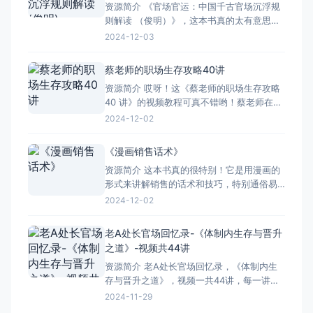
资源简介 《官场官运：中国千古官场沉浮规
据透
则解读 （俊明）》，这本书真的太有意思
啦！它把中国古代官场那些复杂而又微妙的
2024-12-03
规则，都一一给咱们剖析明白了。 书中详细
地讲述了古代官员们是如何升迁的，又有哪
蔡老师的职场生存攻略40讲
些因素会影响他们的仕途。从皇帝的喜好，
资源简介 哎呀！这《蔡老师的职场生存攻略
到权臣的争斗，再到官场的潜规则，都讲得
40 讲》的视频教程可真不错哟！蔡老师在视
头头是道。 而且
频里把职场的那些事儿讲得头头是道。 对于
2024-12-02
咱们这些在职场里打拼的人来说，那简直太
有用了。你看啊，这视频一共 40 讲，每一讲
《漫画销售话术》
都围绕着职场生存的要点展开。从怎么跟同
资源简介 这本书真的很特别！它是用漫画的
事友好相处，到如何巧妙应对领导布置的任
形式来讲解销售的话术和技巧，特别通俗易
务，再到怎
懂。您看这书的画风，生动有趣，人物形象
2024-12-02
鲜明，一下子就能吸引住人的目光。内容上
呢，它把销售过程中的各种情况都通过漫画
老A处长官场回忆录-《体制内生存与晋升
展现出来，比如怎么开场，怎么跟客户建立
之道》-视频共44讲
信任，怎么应对客户的拒绝等等。而且，书
资源简介 老A处长官场回忆录，《体制内生
中的对话特别接地气，就像是平常
存与晋升之道》，视频一共44讲，每一讲都
让人受益匪浅。不仅仅是讲述了官场的故
2024-11-29
事，更是透露了许多体制内的生存技巧和晋