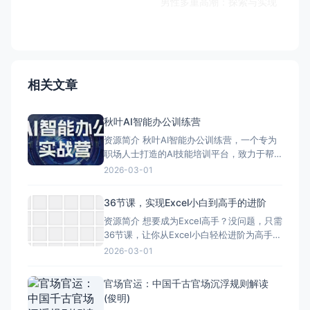
男性多重高潮：探索与实现
相关文章
秋叶AI智能办公训练营
资源简介 秋叶AI智能办公训练营，一个专为
职场人士打造的AI技能培训平台，致力于帮
助学员掌握前沿的AI技术，从而提升工作效
2026-03-01
率和职场竞争力。这个训练营不仅提供了丰
富的课程内容，还采用了一种非常实用和高
36节课，实现Excel小白到高手的进阶
效的学习方式。 ### 课程内容 - **AI对话
资源简介 想要成为Excel高手？没问题，只需
技巧**：教授如何与AI工具进行有效沟
36节课，让你从Excel小白轻松进阶为高手！
这可不是吹牛，而是实实在在能达到的目
2026-03-01
标。 这36节课内容丰富，涵盖了Excel的各
个方面。从基础知识开始，一步步教你如何
官场官运：中国千古官场沉浮规则解读
操作，如何设置格式，如何进行数据处理。
(俊明)
然后，课程会深入到更高级的功能，比如数